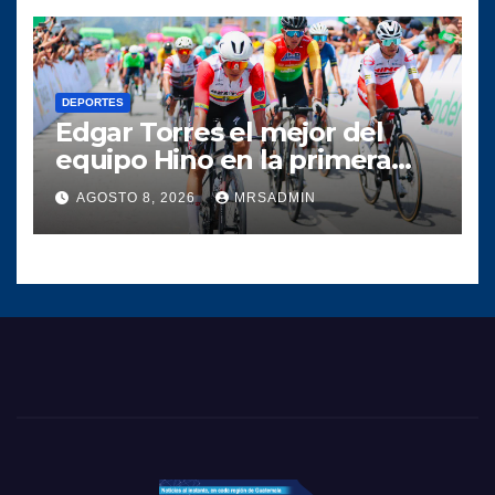
DEPORTES
Edgar Torres el mejor del
equipo Hino en la primera
etapa de la Vuelta a
AGOSTO 8, 2026
MRSADMIN
Colombia 2026