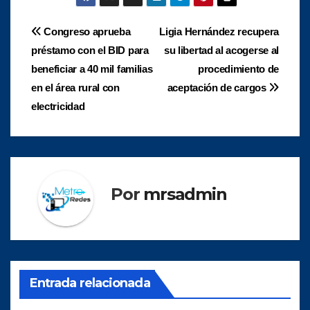
Navegación
Congreso aprueba
Ligia Hernández recupera
préstamo con el BID para
su libertad al acogerse al
de
beneficiar a 40 mil familias
procedimiento de
entradas
en el área rural con
aceptación de cargos
electricidad
Por
mrsadmin
Entrada relacionada