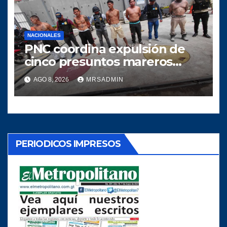
NACIONALES
PNC coordina expulsión de
cinco presuntos mareros
salvadoreños
AGO 8, 2026
MRSADMIN
PERIODICOS IMPRESOS