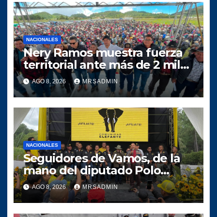
NACIONALES
Nery Ramos muestra fuerza
territorial ante más de 2 mil
personas en Huehuetenango
AGO 8, 2026
MRSADMIN
NACIONALES
Seguidores de Vamos, de la
mano del diputado Polo
Salazar, fortalecen a
AGO 8, 2026
MRSADMIN
Comunidad Elefante en Alta
Verapaz