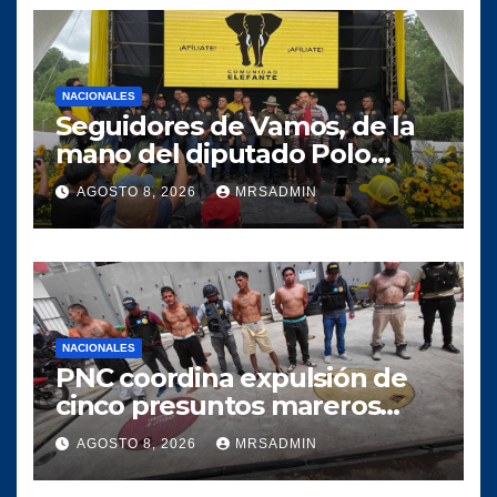
NACIONALES
Seguidores de Vamos, de la
mano del diputado Polo
Salazar, fortalecen a
AGOSTO 8, 2026
MRSADMIN
Comunidad Elefante en Alta
Verapaz
NACIONALES
PNC coordina expulsión de
cinco presuntos mareros
salvadoreños
AGOSTO 8, 2026
MRSADMIN