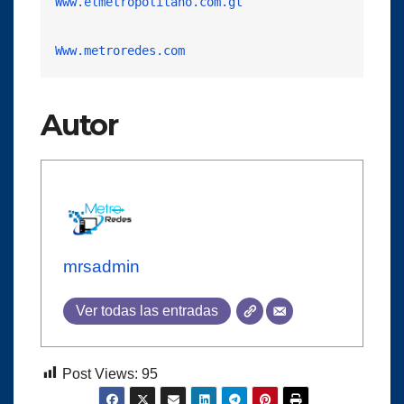
Www.elmetropolitano.com.gt
Www.metroredes.com
Autor
mrsadmin
Ver todas las entradas
Post Views:
95