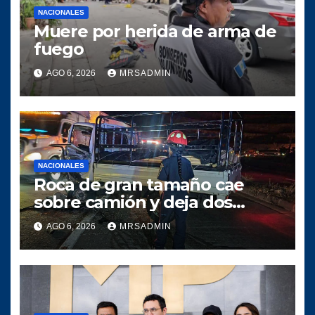
NACIONALES
Muere por herida de arma de
fuego
AGO 6, 2026
MRSADMIN
NACIONALES
Roca de gran tamaño cae
sobre camión y deja dos
heridos en ruta al Atlántico
AGO 6, 2026
MRSADMIN