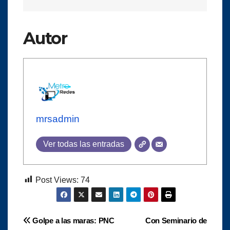
Autor
mrsadmin
Ver todas las entradas
Post Views:
74
Navegación
Golpe a las maras: PNC
Con Seminario de