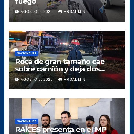
fuego
AGOSTO 6, 2026
MRSADMIN
NACIONALES
Roca de gran tamaño cae
sobre camión y deja dos
heridos en ruta al Atlántico
AGOSTO 6, 2026
MRSADMIN
NACIONALES
RAÍCES presenta en el MP