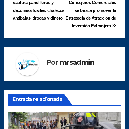
captura pandilleros y
Consejeros Comerciales
de
decomisa fusiles, chalecos
se busca promover la
entradas
antibalas, drogas y dinero
Estrategia de Atracción de
Inversión Extranjera
Por
mrsadmin
Entrada relacionada