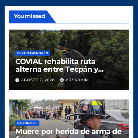
You missed
DEPARTAMENTALES
COVIAL rehabilita ruta
alterna entre Tecpán y
Quiché para optimizar la
AGOSTO 7, 2026
MRSADMIN
circulación vial
NACIONALES
Muere por herida de arma de