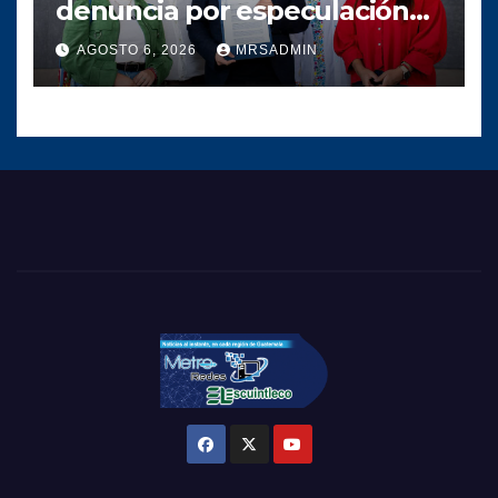
denuncia por especulación
en los precios de
AGOSTO 6, 2026
MRSADMIN
combustible