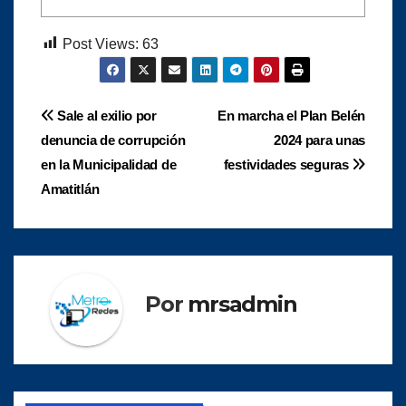
Post Views:
63
Navegación
Sale al exilio por
En marcha el Plan Belén
denuncia de corrupción
2024 para unas
de
en la Municipalidad de
festividades seguras
entradas
Amatitlán
Por
mrsadmin