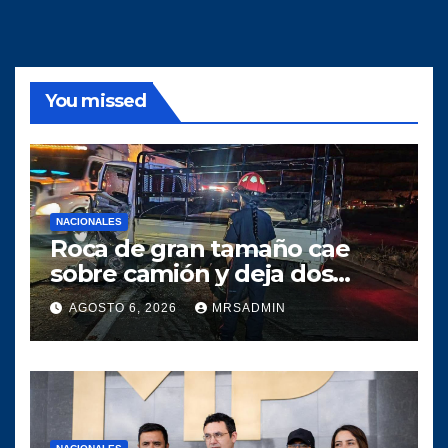
You missed
NACIONALES
Roca de gran tamaño cae
sobre camión y deja dos
heridos en ruta al Atlántico
AGOSTO 6, 2026
MRSADMIN