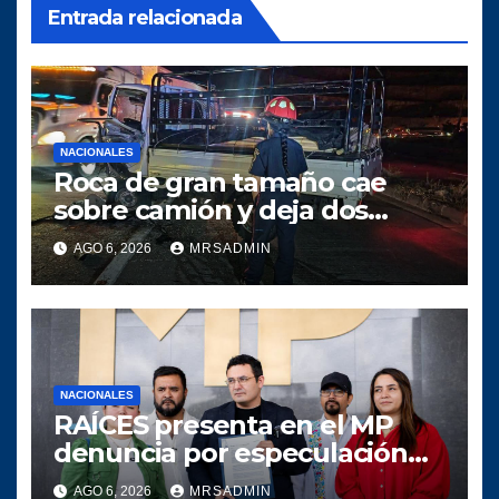
Entrada relacionada
NACIONALES
Roca de gran tamaño cae
sobre camión y deja dos
heridos en ruta al Atlántico
AGO 6, 2026
MRSADMIN
NACIONALES
RAÍCES presenta en el MP
denuncia por especulación
en los precios de combustible
AGO 6, 2026
MRSADMIN