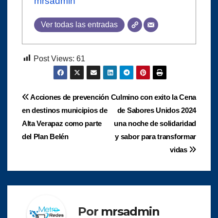
mrsadmin
Ver todas las entradas
Post Views:
61
Navegación
Acciones de prevención
Culmino con exito la Cena
en destinos municipios de
de Sabores Unidos 2024
de
Alta Verapaz como parte
una noche de solidaridad
entradas
del Plan Belén
y sabor para transformar
vidas
Por
mrsadmin