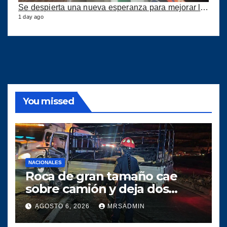
Se despierta una nueva esperanza para mejorar los puertos del país
1 day ago
You missed
NACIONALES
Roca de gran tamaño cae
sobre camión y deja dos
heridos en ruta al Atlántico
AGOSTO 6, 2026
MRSADMIN