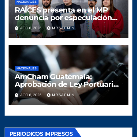
NACIONALES
RAÍCES presenta en el MP
denuncia por especulación
en los precios de combustible
AGO 6, 2026
MRSADMIN
NACIONALES
AmCham Guatemala:
Aprobación de Ley Portuaria
es un paso clave para la
AGO 6, 2026
MRSADMIN
competividad del país
PERIODICOS IMPRESOS