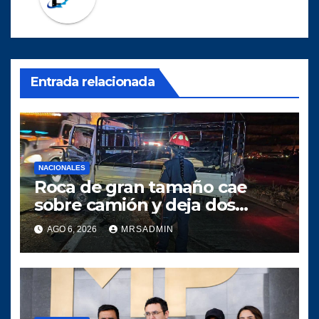
Entrada relacionada
NACIONALES
Roca de gran tamaño cae
sobre camión y deja dos
heridos en ruta al Atlántico
AGO 6, 2026
MRSADMIN