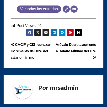
Ver todas las entradas
Post Views:
91
Navegación
CACIF y CIG rechazan
Arévalo Decreta aumento
incremento del 10% del
al salario Mínimo del 10%
de
salario mínimo
entradas
Por
mrsadmin