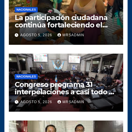
NACIONALES
La participación ciudadana
continúa fortaleciendo el
crecimiento del proyecto
AGOSTO 5, 2026
MRSADMIN
político SERVIR en el
municipio de Villa Canales
NACIONALES
Congreso programa 31
interpelaciones a casi todo el
gabinete de Bernardo
AGOSTO 5, 2026
MRSADMIN
Arévalo entre agosto y
octubre