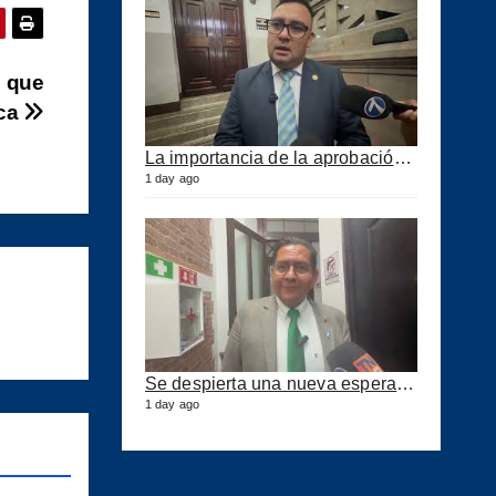
o que
ica
La importancia de la aprobación de la ley de puertos
1 day ago
Se despierta una nueva esperanza para mejorar los puertos del país
1 day ago