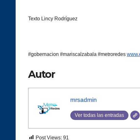
Texto Lincy Rodríguez
#gobernacion #mariscalzabala #metroredes
www.e
Autor
mrsadmin
Ver todas las entradas
Post Views:
91