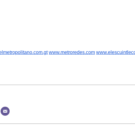
lmetropolitano.com.gt
www.metroredes.com
www.elescuintlec