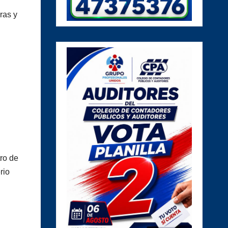
ras y
.
tro de
rio