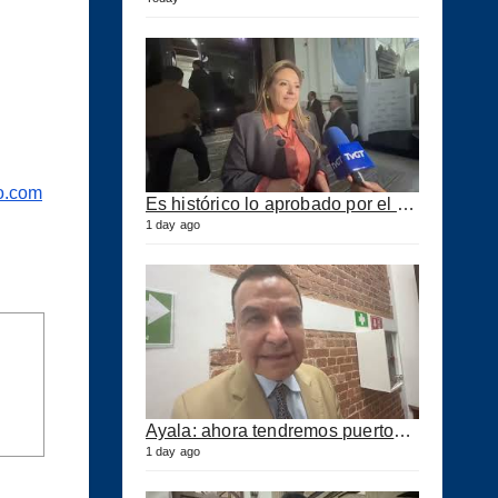
o.com
Es histórico lo aprobado por el Congreso ahora se podrán construir puertos privados
1 day ago
Ayala: ahora tendremos puertos eficientes y seguros con esta ley aprobada
1 day ago