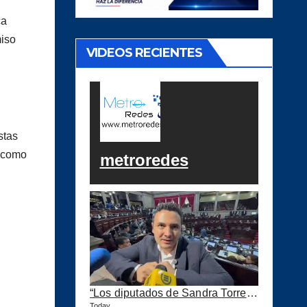
ca
miso
VIDEOS RECIENTES
stas
s como
metroredes
“Los diputados de Sandra Torres lo que quieren es extorsionar” expresa Samuel Pérez
Today