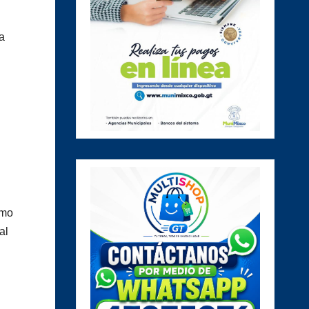
ta
omo
al