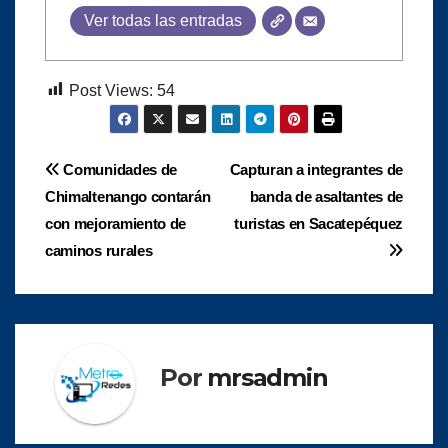
Ver todas las entradas
Post Views:
54
Navegación
Comunidades de
Capturan a integrantes de
Chimaltenango contarán
banda de asaltantes de
de
con mejoramiento de
turistas en Sacatepéquez
entradas
caminos rurales
Por
mrsadmin