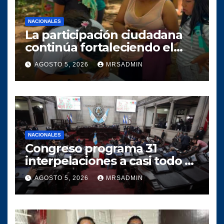
NACIONALES
La participación ciudadana
continúa fortaleciendo el
crecimiento del proyecto
AGOSTO 5, 2026
MRSADMIN
político SERVIR en el
municipio de Villa Canales
NACIONALES
Congreso programa 31
interpelaciones a casi todo el
gabinete de Bernardo
AGOSTO 5, 2026
MRSADMIN
Arévalo entre agosto y
octubre