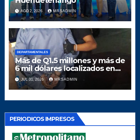
Huehuetenango
AGO 2, 2026
MRSADMIN
DEPARTAMENTALES
Más de Q1.5 millones y más de
6 mil dólares localizados en
allanamiento en Jalapa
JUL 31, 2026
MRSADMIN
PERIODICOS IMPRESOS