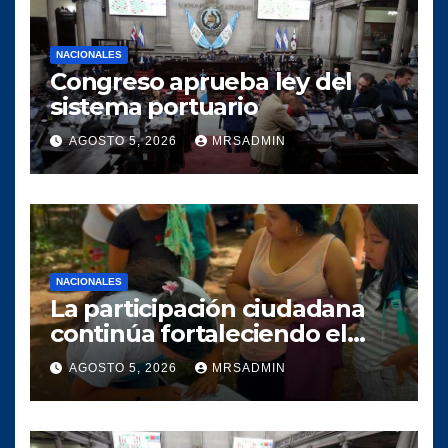
NACIONALES
Congreso aprueba ley del
sistema portuario
AGOSTO 5, 2026
MRSADMIN
NACIONALES
La participación ciudadana
continúa fortaleciendo el
crecimiento del proyecto
AGOSTO 5, 2026
MRSADMIN
político SERVIR en el
municipio de Villa Canales