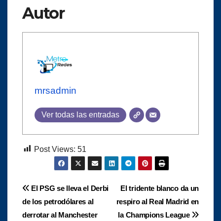
Autor
mrsadmin
Ver todas las entradas
Post Views:
51
Navegación
El PSG se lleva el Derbi
El tridente blanco da un
de los petrodólares al
respiro al Real Madrid en
de
derrotar al Manchester
la Champions League