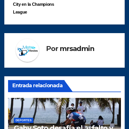
entradas
City en la Champions
League
Por
mrsadmin
Entrada relacionada
DEPORTES
Gaby Soto desafía el asfalto y