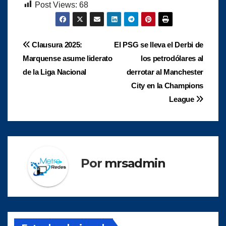
Post Views:
68
Navegación
Clausura 2025:
El PSG se lleva el Derbi de
Marquense asume liderato
los petrodólares al
de
de la Liga Nacional
derrotar al Manchester
entradas
City en la Champions
League
Por
mrsadmin