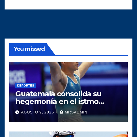
You missed
DEPORTES
Guatemala consolida su
hegemonía en el istmo
centroamericano tras una
AGOSTO 9, 2026
MRSADMIN
histórica participación en los
Juegos Centroamericanos y
del Caribe 2026