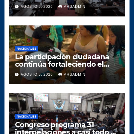
AGOSTO 5, 2026
MRSADMIN
NACIONALES
La participación ciudadana
continúa fortaleciendo el
crecimiento del proyecto
AGOSTO 5, 2026
MRSADMIN
político SERVIR en el
municipio de Villa Canales
NACIONALES
Congreso programa 31
interpelaciones a casi todo el