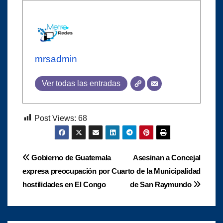
mrsadmin
Ver todas las entradas
Post Views:
68
Navegación
Gobierno de Guatemala
Asesinan a Concejal
expresa preocupación por
Cuarto de la Municipalidad
de
hostilidades en El Congo
de San Raymundo
entradas