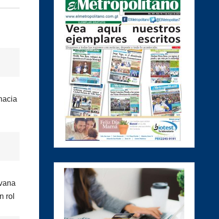
hacia
avana
n rol