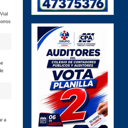
Vial
zorros
se
de
ar a