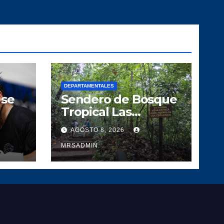
DEPARTAMENTALES
 se
Sendero de Bosque
Tropical Las
a
Escobas un
AGOSTO 8, 2026
der
pedacito de tesoro
l
Guatemalteco
MRSADMIN