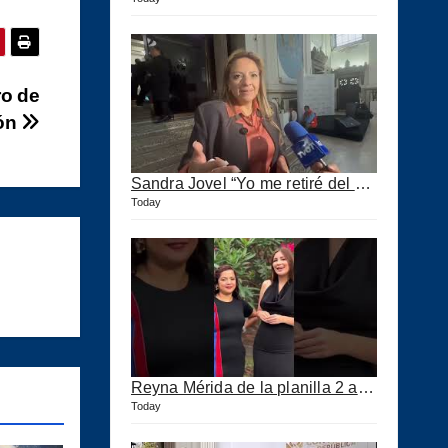
ro de
tón
Sandra Jovel “Yo me retiré del Partido Fuerza”
Today
Reyna Mérida de la planilla 2 agradeció a los CPA por su confianza
Today