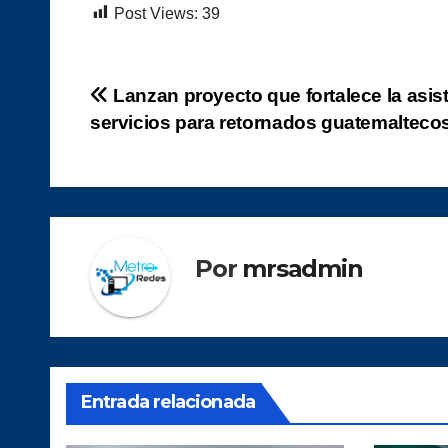
Post Views:
39
Navegación
Lanzan proyecto que fortalece la asis
servicios para retornados guatemalteco
de
entradas
Por
mrsadmin
Entrada relacionada