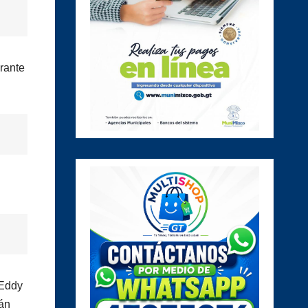
urante
 Eddy
rán