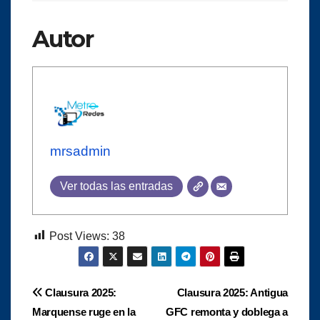
Autor
mrsadmin
Ver todas las entradas
Post Views:
38
Navegación
Clausura 2025:
Clausura 2025: Antigua
Marquense ruge en la
GFC remonta y doblega a