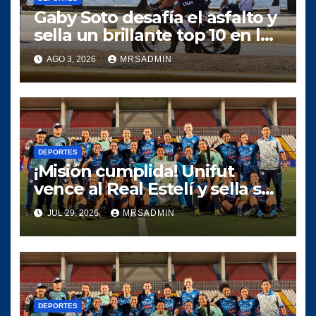
Gaby Soto desafía el asfalto y
sella un brillante top 10 en la
prueba de ruta Santo
AGO 3, 2026
MRSADMIN
Domingo
DEPORTES
¡Misión cumplida! Unifut
vence al Real Estelí y sella se
clasifica a la final de la UNCAF
JUL 29, 2026
MRSADMIN
DEPORTES