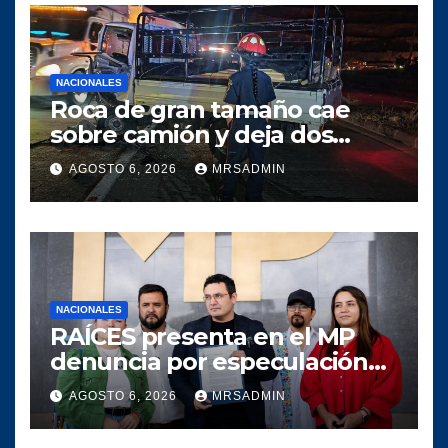
NACIONALES
Roca de gran tamaño cae
sobre camión y deja dos
heridos en ruta al Atlántico
AGOSTO 6, 2026
MRSADMIN
NACIONALES
RAÍCES presenta en el MP
denuncia por especulación
en los precios de
AGOSTO 6, 2026
MRSADMIN
combustible