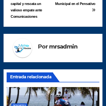
de
capital y rescata un
Municipal en el Pensativo
entradas
valioso empate ante
Comunicaciones
Por
mrsadmin
Entrada relacionada
DEPORTES