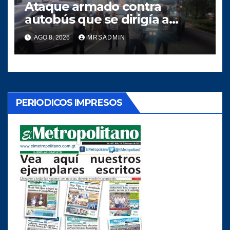
Ataque armado contra
autobús que se dirigía a
Quiché deja dos heridos
AGO 8, 2026
MRSADMIN
PERIODICOS IMPRESOS