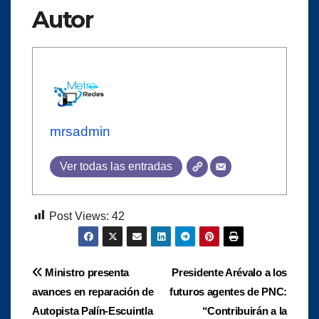
Autor
mrsadmin
Ver todas las entradas
Post Views:
42
Navegación
Ministro presenta
Presidente Arévalo a los
avances en reparación de
futuros agentes de PNC:
de
Autopista Palín-Escuintla
“Contribuirán a la