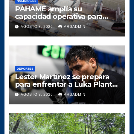
NACIONALES
PAHAME amplía su
capacidad operativa para
responder al crecimiento del
AGOSTO 8, 2026
MRSADMIN
comercio marítimo
DEPORTES
Lester Martínez se prepara
para enfrentar a Luka Plantić
y defender el título mundial
AGOSTO 8, 2026
MRSADMIN
interino para Guatemala