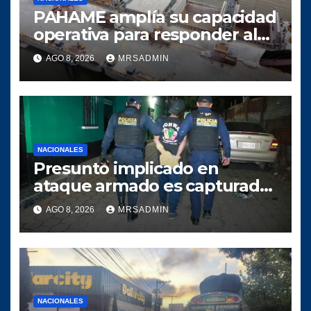
PAHAME amplía su capacidad
operativa para responder al
crecimiento del comercio
AGO 8, 2026
MRSADMIN
marítimo
NACIONALES
Presunto implicado en
ataque armado es capturado
tras persecución policial en
AGO 8, 2026
MRSADMIN
Villa Nueva
NACIONALES