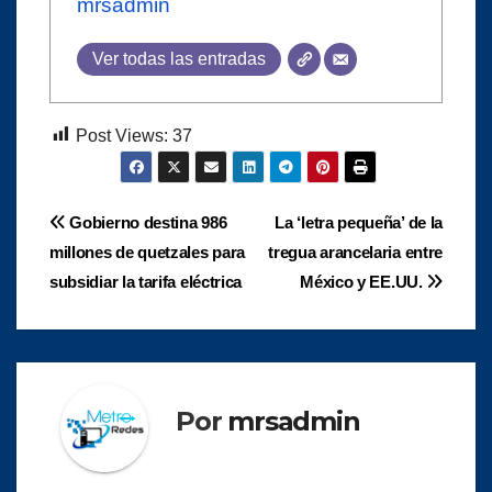
mrsadmin
Ver todas las entradas
Post Views:
37
Navegación
Gobierno destina 986
La ‘letra pequeña’ de la
millones de quetzales para
tregua arancelaria entre
de
subsidiar la tarifa eléctrica
México y EE.UU.
entradas
Por
mrsadmin