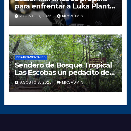
para enfrentar a Luka Plantić
y defender el título mundial
AGOSTO 8, 2026
MRSADMIN
interino para Guatemala
DEPARTAMENTALES
Sendero de Bosque Tropical
Las Escobas un pedacito de
tesoro Guatemalteco
AGOSTO 8, 2026
MRSADMIN