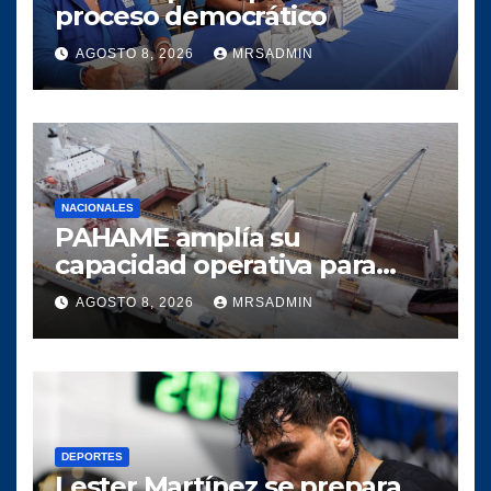
proceso democrático
AGOSTO 8, 2026
MRSADMIN
NACIONALES
PAHAME amplía su
capacidad operativa para
responder al crecimiento del
AGOSTO 8, 2026
MRSADMIN
comercio marítimo
DEPORTES
Lester Martínez se prepara