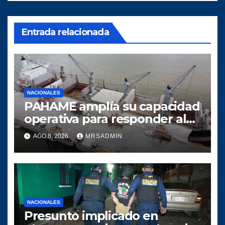
Entrada relacionada
NACIONALES
PAHAME amplía su capacidad
operativa para responder al
crecimiento del comercio
AGO 8, 2026
MRSADMIN
marítimo
NACIONALES
Presunto implicado en