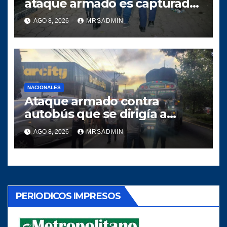
ataque armado es capturado
tras persecución policial en
AGO 8, 2026
MRSADMIN
Villa Nueva
NACIONALES
Ataque armado contra
autobús que se dirigía a
Quiché deja dos heridos
AGO 8, 2026
MRSADMIN
PERIODICOS IMPRESOS