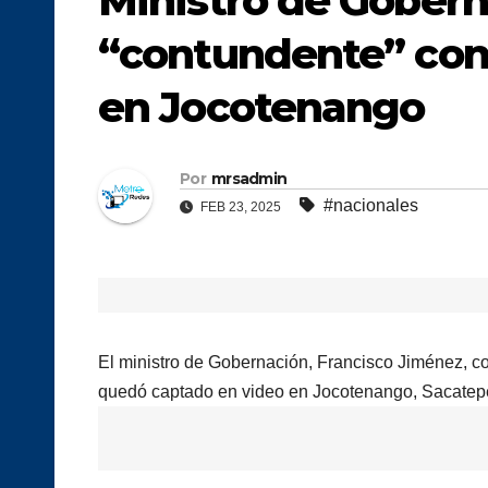
Ministro de Gobern
“contundente” con
en Jocotenango
Por
mrsadmin
#nacionales
FEB 23, 2025
El ministro de Gobernación, Francisco Jiménez, co
quedó captado en video en Jocotenango, Sacatep