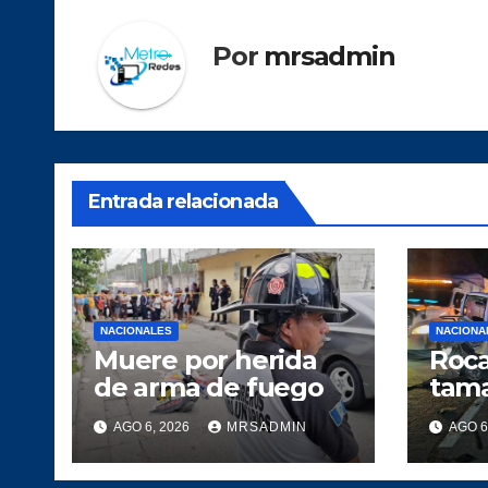
Por
mrsadmin
Entrada relacionada
NACIONALES
NACIONA
Muere por herida
Roca
de arma de fuego
tama
cami
AGO 6, 2026
MRSADMIN
AGO 6
heri
Atlá