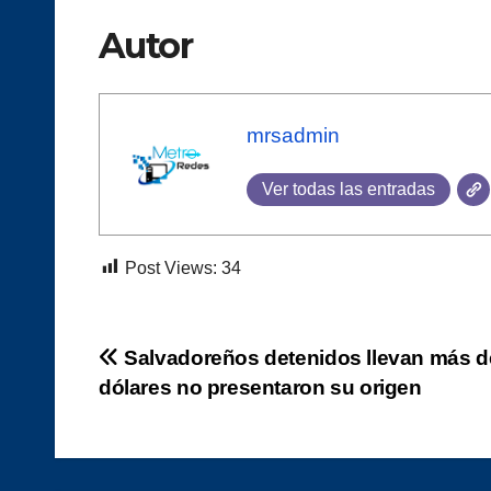
Autor
mrsadmin
Ver todas las entradas
Post Views:
34
Navegación
Salvadoreños detenidos llevan más de
dólares no presentaron su origen
de
entradas