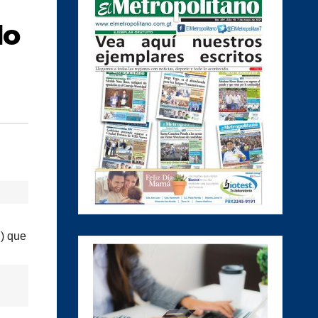
do
C) que