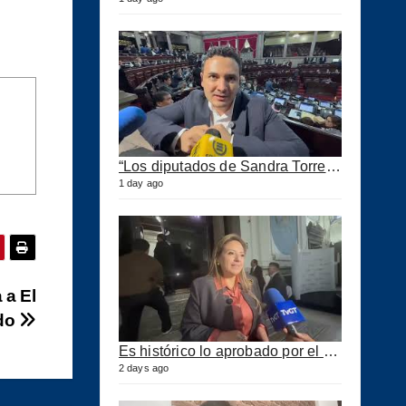
“Los diputados de Sandra Torres lo que quieren es extorsionar” expresa Samuel Pérez
1 day ago
 a El
ido
Es histórico lo aprobado por el Congreso ahora se podrán construir puertos privados
2 days ago