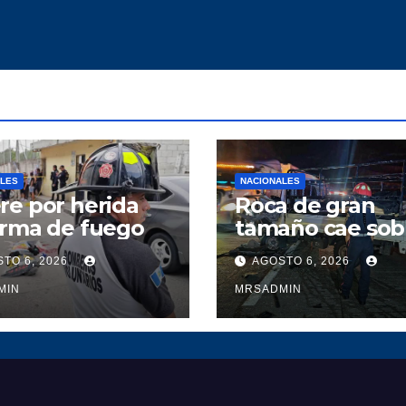
ALES
NACIONALES
e por herida
Roca de gran
arma de fuego
tamaño cae sob
camión y deja d
TO 6, 2026
AGOSTO 6, 2026
heridos en ruta 
MIN
Atlántico
MRSADMIN