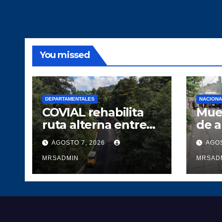
You missed
DEPARTAMENTALES
NACION
COVIAL rehabilita
Muer
ruta alterna entre
de 
Tecpán y Quiché
AGOSTO 7, 2026
AGOS
para optimizar la
circulación vial
MRSADMIN
MRSAD