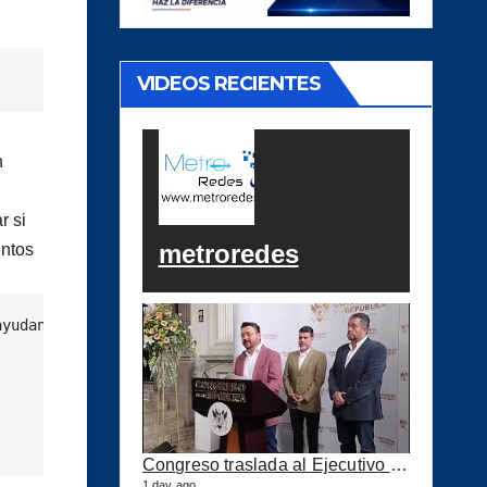
VIDEOS RECIENTES
n
r si
metroredes
entos
yudan a depurar la Policía y mejorar la seguridad en la 
Congreso traslada al Ejecutivo las reformas a la Ley del IUSI tras firma del Decreto 18-2026
1 day ago