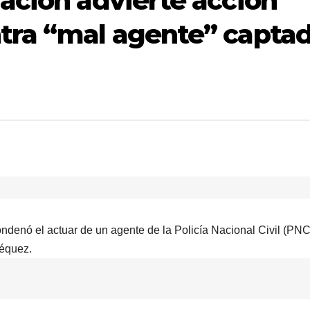
ación advierte acción
tra “mal agente” capta
ndenó el actuar de un agente de la Policía Nacional Civil (PN
équez.