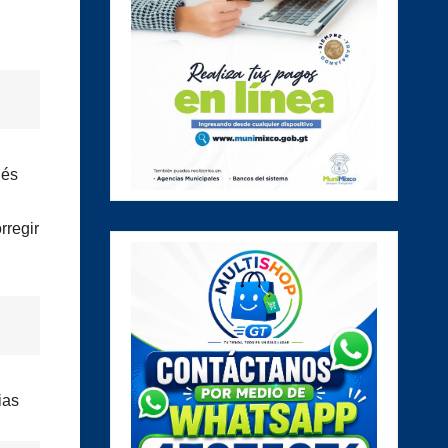
nés
rregir
.
ias