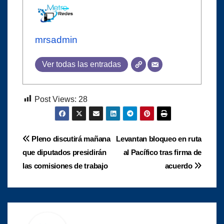
mrsadmin
Ver todas las entradas
Post Views:
28
Navegación
Pleno discutirá mañana
Levantan bloqueo en ruta
que diputados presidirán
al Pacífico tras firma de
de
las comisiones de trabajo
acuerdo
entradas