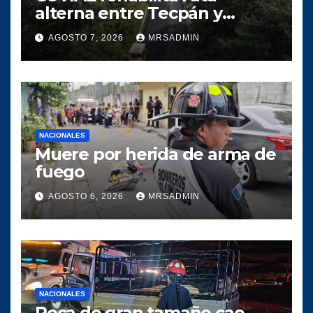
alterna entre Tecpán y
Quiché para optimizar la
AGOSTO 7, 2026
MRSADMIN
circulación vial
NACIONALES
Muere por herida de arma de
fuego
AGOSTO 6, 2026
MRSADMIN
NACIONALES
Roca de gran tamaño cae