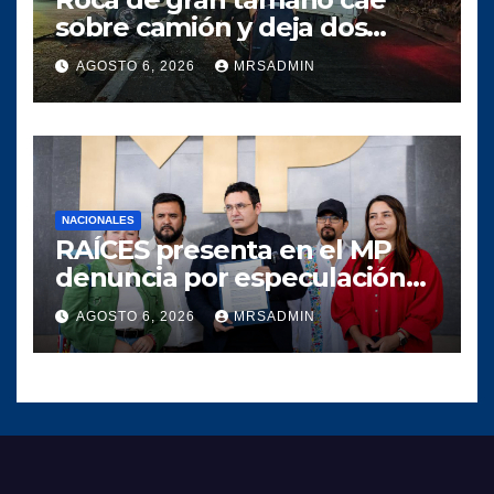
sobre camión y deja dos
heridos en ruta al Atlántico
AGOSTO 6, 2026
MRSADMIN
NACIONALES
RAÍCES presenta en el MP
denuncia por especulación
en los precios de
AGOSTO 6, 2026
MRSADMIN
combustible