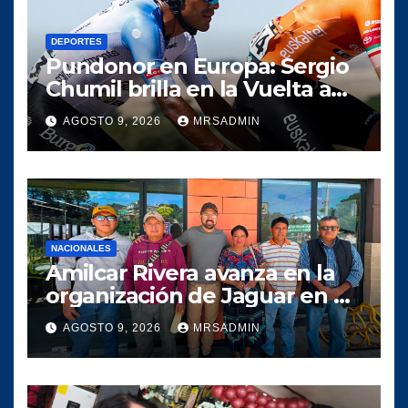
DEPORTES
Pundonor en Europa: Sergio
Chumil brilla en la Vuelta a
Burgos y se codea con la élite
AGOSTO 9, 2026
MRSADMIN
antes de un amargo
abandono
NACIONALES
Amilcar Rivera avanza en la
organización de Jaguar en el
departamento de Guatemala
AGOSTO 9, 2026
MRSADMIN