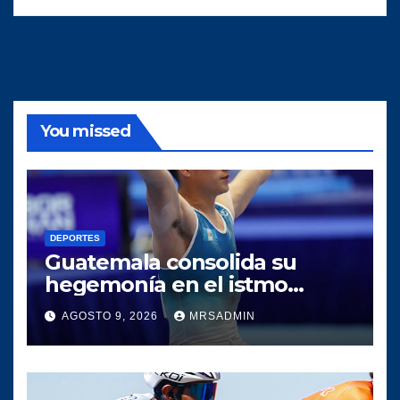
You missed
DEPORTES
Guatemala consolida su
hegemonía en el istmo
centroamericano tras una
AGOSTO 9, 2026
MRSADMIN
histórica participación en los
Juegos Centroamericanos y
del Caribe 2026