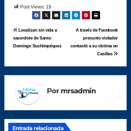
Post Views:
19
Navegación
Localizan sin vida a
A través de Facebook
sacerdote de Santo
presunto violador
de
Domingo Suchitepéquez
contactó a su víctima en
entradas
Casillas
Por
mrsadmin
Entrada relacionada