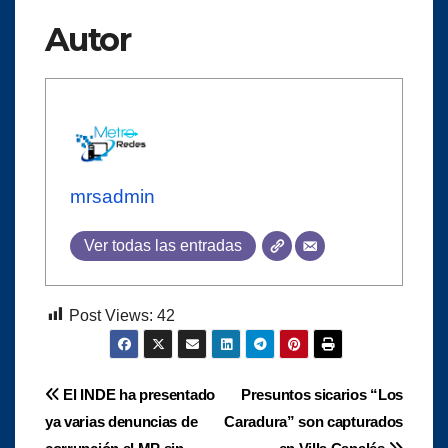
Autor
mrsadmin
Ver todas las entradas
Post Views:
42
Navegación
El INDE ha presentado
Presuntos sicarios “Los
ya varias denuncias de
Caradura” son capturados
de