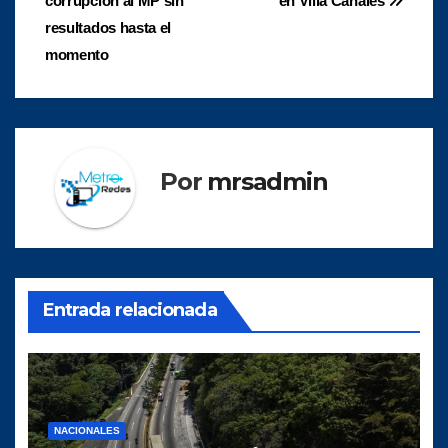
corrupción al MP sin
en Villa Canalés
entradas
resultados hasta el
momento
Por
mrsadmin
Entrada relacionada
NACIONALES