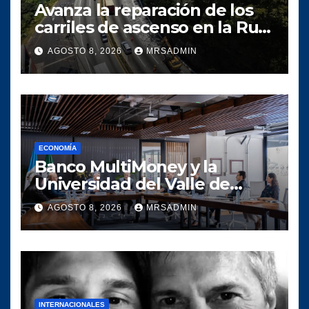
Avanza la reparación de los
carriles de ascenso en la Ruta
Interamericana Mixco-San
AGOSTO 8, 2026
MRSADMIN
Lucas
ECONOMÍA
Banco MultiMoney y la
Universidad del Valle de
Guatemala crean alianza
AGOSTO 8, 2026
MRSADMIN
para conectar el talento
universitario con la banca
digital
INTERNACIONALES