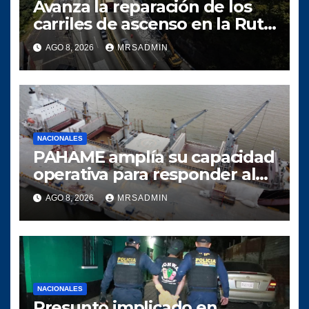
Avanza la reparación de los
carriles de ascenso en la Ruta
Interamericana Mixco-San
AGO 8, 2026
MRSADMIN
Lucas
NACIONALES
PAHAME amplía su capacidad
operativa para responder al
crecimiento del comercio
AGO 8, 2026
MRSADMIN
marítimo
NACIONALES
Presunto implicado en