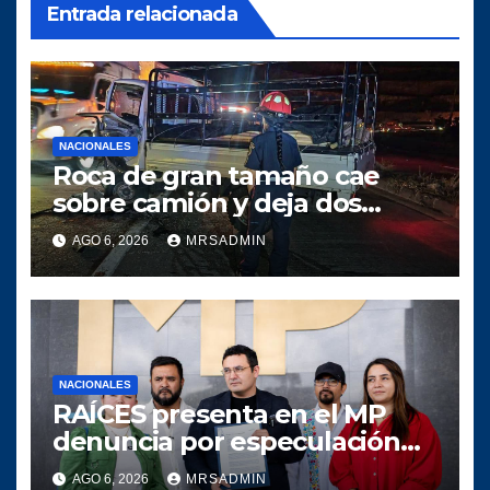
Entrada relacionada
NACIONALES
Roca de gran tamaño cae
sobre camión y deja dos
heridos en ruta al Atlántico
AGO 6, 2026
MRSADMIN
NACIONALES
RAÍCES presenta en el MP
denuncia por especulación
en los precios de combustible
AGO 6, 2026
MRSADMIN