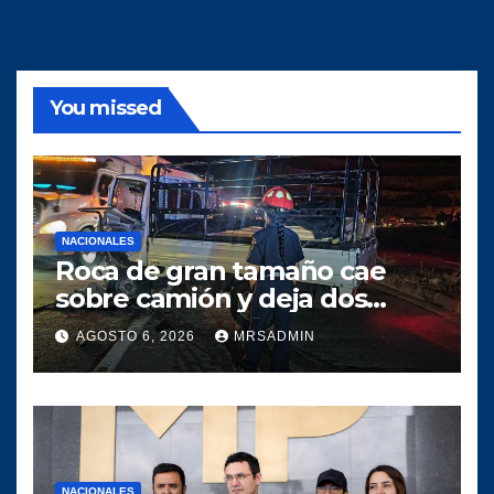
You missed
NACIONALES
Roca de gran tamaño cae
sobre camión y deja dos
heridos en ruta al Atlántico
AGOSTO 6, 2026
MRSADMIN
NACIONALES