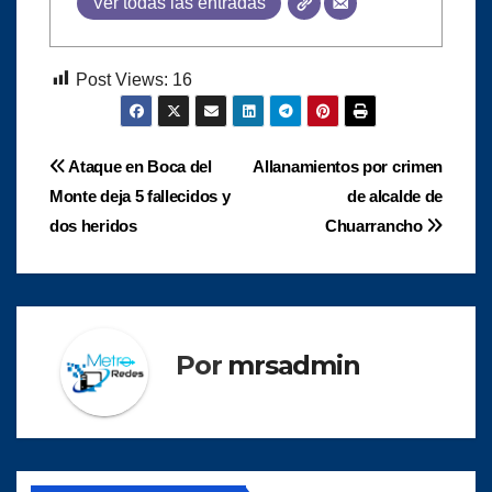
Ver todas las entradas
Post Views:
16
Navegación
Ataque en Boca del
Allanamientos por crimen
Monte deja 5 fallecidos y
de alcalde de
de
dos heridos
Chuarrancho
entradas
Por
mrsadmin