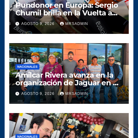
Pundonor en Europa: Sergio
Chumil brilla en la Vuelta a
Burgos y se codea con la élite
AGOSTO 9, 2026
MRSADMIN
antes de un amargo
abandono
NACIONALES
Amilcar Rivera avanza en la
organización de Jaguar en el
departamento de Guatemala
AGOSTO 9, 2026
MRSADMIN
NACIONALES