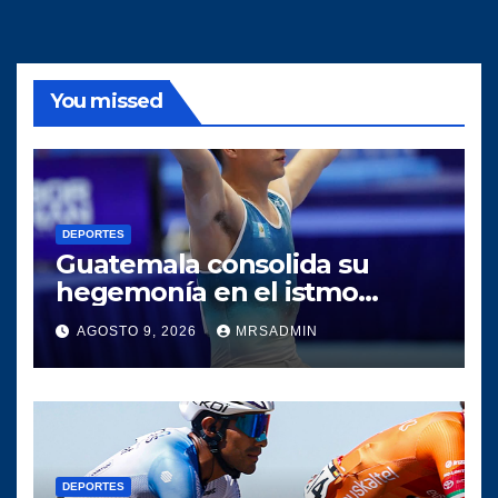
You missed
DEPORTES
Guatemala consolida su
hegemonía en el istmo
centroamericano tras una
AGOSTO 9, 2026
MRSADMIN
histórica participación en los
Juegos Centroamericanos y
del Caribe 2026
DEPORTES