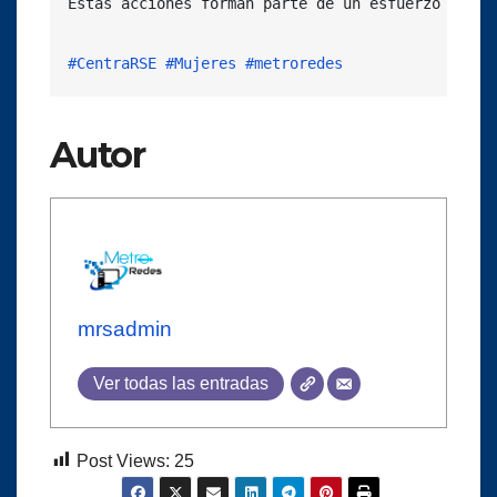
Estas acciones forman parte de un esfuerzo lider
#CentraRSE
#Mujeres
#metroredes
Autor
mrsadmin
Ver todas las entradas
Post Views:
25