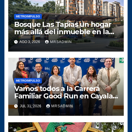
METROIMPULSO
Bosque Las Tapias un hogar
más allá del inmueble en la
zona 18 capitalina
AGO 3, 2026
MRSADMIN
METROIMPULSO
Vamos todos a la Carrera
Familiar Good Run en Cayala
y ayudemos a las niñas de La
JUL 31, 2026
MRSADMIN
Fragua, Zacapa