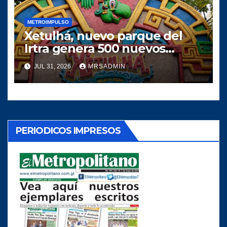
METROIMPULSO
Xetulhá, nuevo parque del
Irtra genera 500 nuevos
empleos
JUL 31, 2026
MRSADMIN
PERIODICOS IMPRESOS