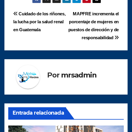
Navegación
Cuidado de los riñones,
MAPFRE incrementa el
la lucha por la salud renal
porcentaje de mujeres en
de
en Guatemala
puestos de dirección y de
entradas
responsabilidad
Por
mrsadmin
Entrada relacionada