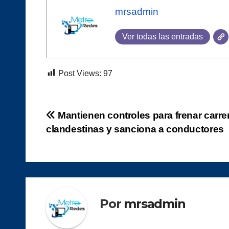
mrsadmin
Ver todas las entradas
Post Views:
97
Navegación
Mantienen controles para frenar carre
clandestinas y sanciona a conductores
de
entradas
Por
mrsadmin