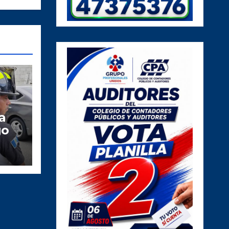
a
go
N