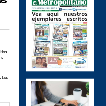
os
idos
r
y
s
. Los