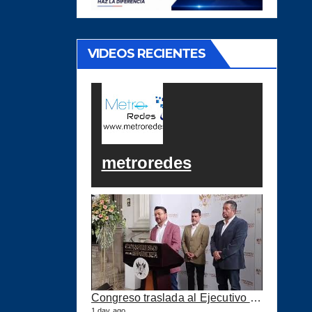
VIDEOS RECIENTES
metroredes
Congreso traslada al Ejecutivo las reformas a la Ley del IUSI tras firma del Decreto 18-2026
1 day ago