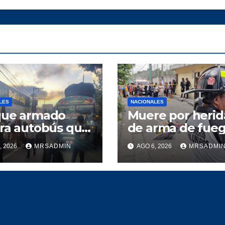
LES
NACIONALES
que armado
Muere por herid
ra autobús que
de arma de fue
irigía a Quiché
, 2026
MRSADMIN
AGO 6, 2026
MRSADMI
 dos heridos