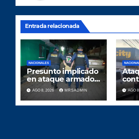
Entrada relacionada
NACIONALES
NACIONA
Presunto implicado
Ata
en ataque armado
cont
es capturado tras
se d
AGO 8, 2026
MRSADMIN
AGO 8
persecución policial
deja
en Villa Nueva