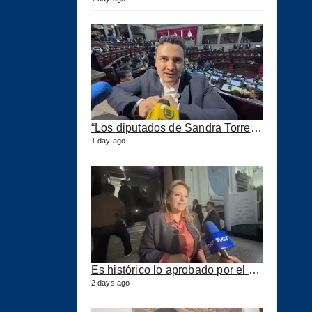
“Los diputados de Sandra Torres lo que quieren es extorsionar” expresa Samuel Pérez
1 day ago
Es histórico lo aprobado por el Congreso ahora se podrán construir puertos privados
2 days ago