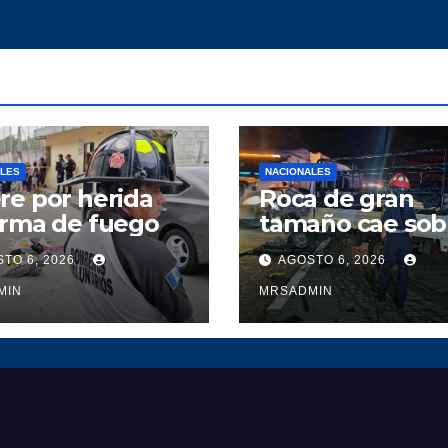
ALES
NACIONALES
e por herida
Roca de gran
arma de fuego
tamaño cae sob
camión y deja d
TO 6, 2026
AGOSTO 6, 2026
heridos en ruta 
MIN
Atlántico
MRSADMIN