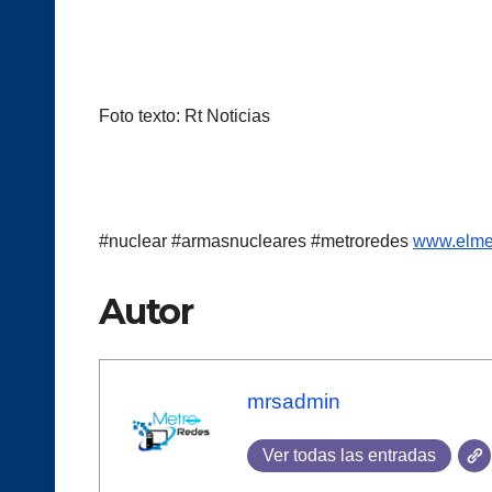
Foto texto: Rt Noticias
#nuclear #armasnucleares #metroredes
www.elmet
Autor
mrsadmin
Ver todas las entradas