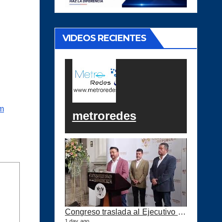
VIDEOS RECIENTES
om
metroredes
Congreso traslada al Ejecutivo las reformas a la Ley del IUSI tras firma del Decreto 18-2026
1 day ago