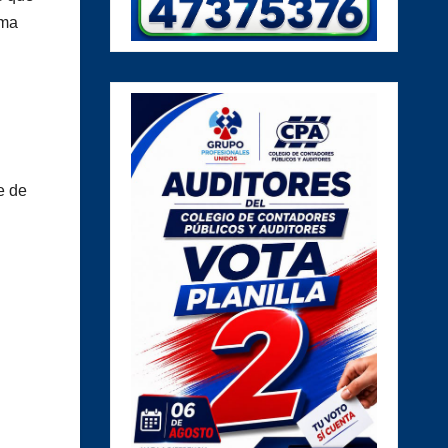
ema
e de