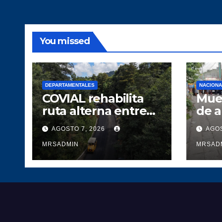
You missed
DEPARTAMENTALES
NACION
COVIAL rehabilita
Muer
ruta alterna entre
de 
Tecpán y Quiché
AGOSTO 7, 2026
AGOS
para optimizar la
circulación vial
MRSADMIN
MRSAD