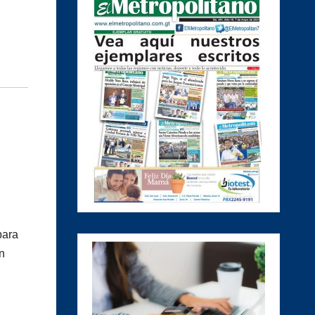
para
n