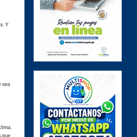
s. Y
e sea
clima.
s que