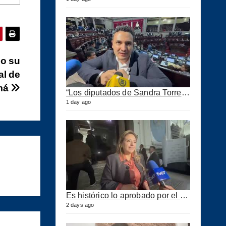
so su
al de
má
“Los diputados de Sandra Torres lo que quieren es extorsionar” expresa Samuel Pérez
1 day ago
Es histórico lo aprobado por el Congreso ahora se podrán construir puertos privados
2 days ago