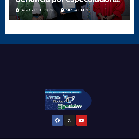
en los precios de
AGOSTO 6, 2026
MRSADMIN
combustible