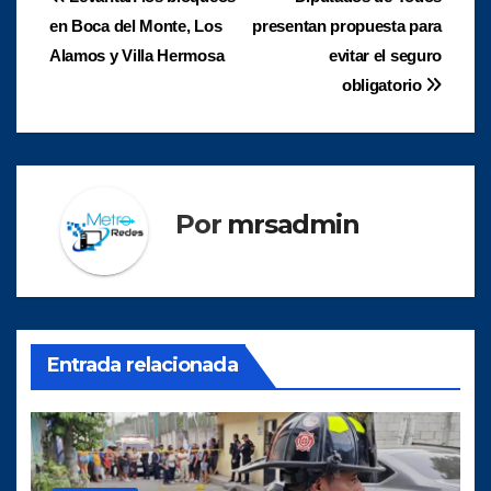
Navegación
en Boca del Monte, Los
presentan propuesta para
de
Alamos y Villa Hermosa
evitar el seguro
entradas
obligatorio
Por
mrsadmin
Entrada relacionada