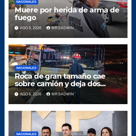
NACIONALES
Muere por herida de arma de
fuego
AGO 6, 2026
MRSADMIN
NACIONALES
Roca de gran tamaño cae
sobre camión y deja dos
heridos en ruta al Atlántico
AGO 6, 2026
MRSADMIN
NACIONALES