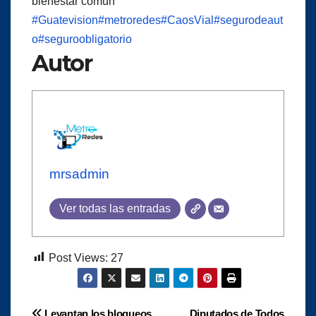
bienestar común
#Guatevision
#metroredes
#CaosVial
#segurodeaut
o
#seguroobligatorio
Autor
mrsadmin
Ver todas las entradas
Post Views:
27
Levantan los bloqueos
Diputados de Todos