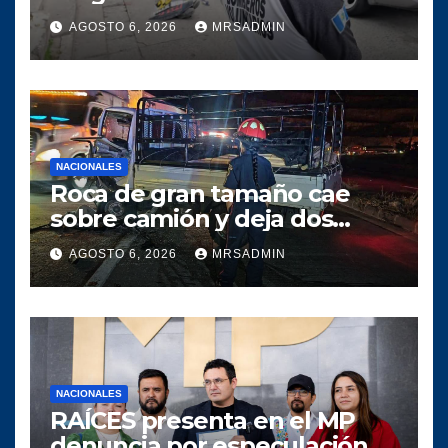
AGOSTO 6, 2026
MRSADMIN
NACIONALES
Roca de gran tamaño cae
sobre camión y deja dos
heridos en ruta al Atlántico
AGOSTO 6, 2026
MRSADMIN
NACIONALES
RAÍCES presenta en el MP
denuncia por especulación