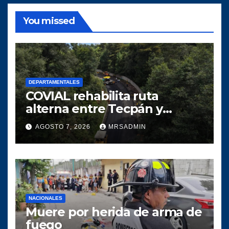
You missed
DEPARTAMENTALES
COVIAL rehabilita ruta
alterna entre Tecpán y
Quiché para optimizar la
AGOSTO 7, 2026
MRSADMIN
circulación vial
NACIONALES
Muere por herida de arma de
fuego