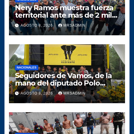
Nery Ramos muestra fuerza
territorial ante más de 2 mil
personas en Huehuetenango
AGOSTO 8, 2026
MRSADMIN
NACIONALES
Seguidores de Vamos, de la
mano del diputado Polo
Salazar, fortalecen a
AGOSTO 8, 2026
MRSADMIN
Comunidad Elefante en Alta
Verapaz