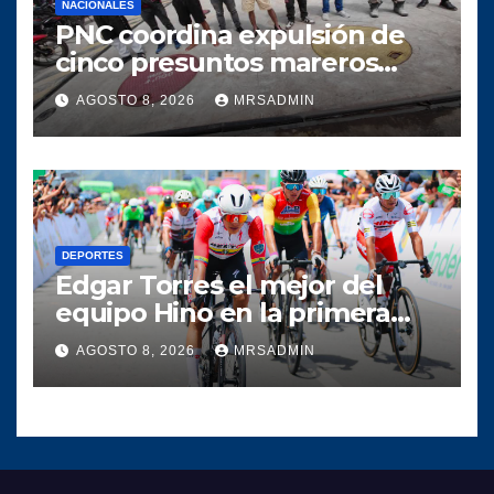
NACIONALES
PNC coordina expulsión de
cinco presuntos mareros
salvadoreños
AGOSTO 8, 2026
MRSADMIN
DEPORTES
Edgar Torres el mejor del
equipo Hino en la primera
etapa de la Vuelta a
AGOSTO 8, 2026
MRSADMIN
Colombia 2026