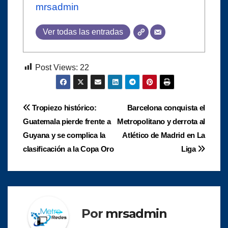
mrsadmin
Ver todas las entradas
Post Views:
22
Navegación
Tropiezo histórico:
Barcelona conquista el
Guatemala pierde frente a
Metropolitano y derrota al
de
Guyana y se complica la
Atlético de Madrid en La
entradas
clasificación a la Copa Oro
Liga
Por
mrsadmin