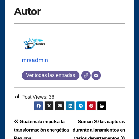
Autor
mrsadmin
Ver todas las entradas
Post Views:
36
Navegación
Guatemala impulsa la
Suman 20 las capturas
transformación energética
durante allanamientos en
de
Regional
varios departamentos