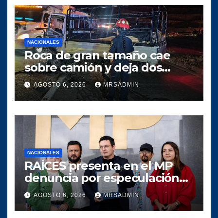
NACIONALES
Roca de gran tamaño cae
sobre camión y deja dos
heridos en ruta al Atlántico
AGOSTO 6, 2026
MRSADMIN
NACIONALES
RAÍCES presenta en el MP
denuncia por especulación
en los precios de
AGOSTO 6, 2026
MRSADMIN
combustible