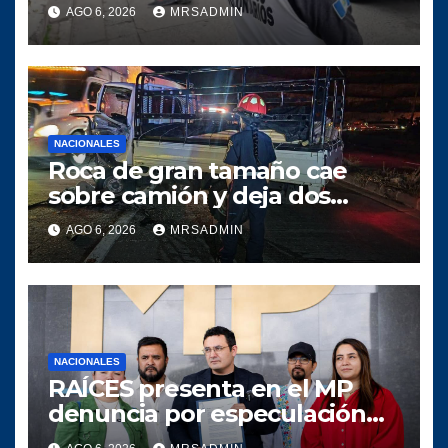
AGO 6, 2026
MRSADMIN
NACIONALES
Roca de gran tamaño cae
sobre camión y deja dos
heridos en ruta al Atlántico
AGO 6, 2026
MRSADMIN
NACIONALES
RAÍCES presenta en el MP
denuncia por especulación
en los precios de combustible