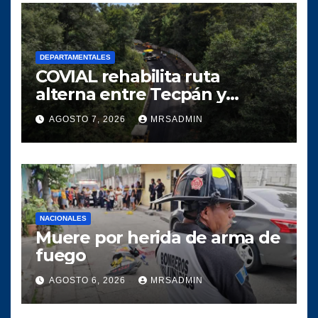
DEPARTAMENTALES
COVIAL rehabilita ruta
alterna entre Tecpán y
Quiché para optimizar la
AGOSTO 7, 2026
MRSADMIN
circulación vial
NACIONALES
Muere por herida de arma de
fuego
AGOSTO 6, 2026
MRSADMIN