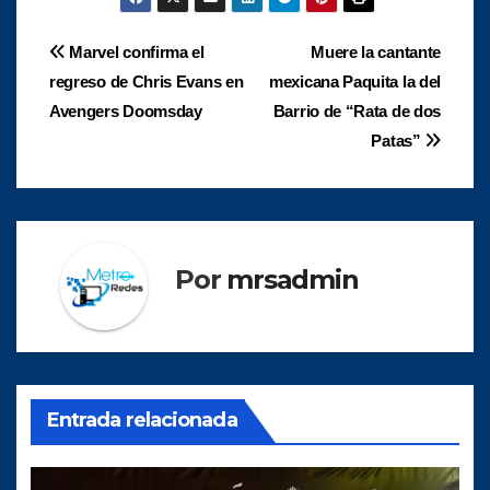
Navegación
Marvel confirma el
Muere la cantante
regreso de Chris Evans en
mexicana Paquita la del
de
Avengers Doomsday
Barrio de “Rata de dos
entradas
Patas”
Por
mrsadmin
Entrada relacionada