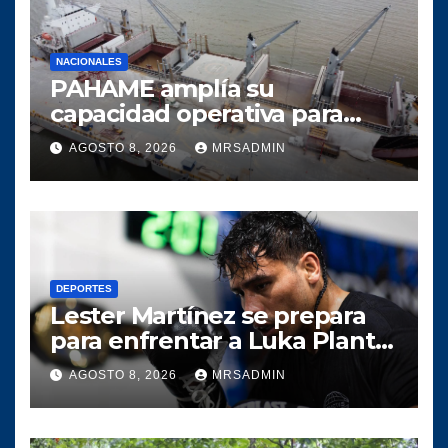
NACIONALES
PAHAME amplía su
capacidad operativa para
responder al crecimiento del
AGOSTO 8, 2026
MRSADMIN
comercio marítimo
DEPORTES
Lester Martínez se prepara
para enfrentar a Luka Plantić
y defender el título mundial
AGOSTO 8, 2026
MRSADMIN
interino para Guatemala