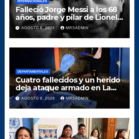
INTERNACIONALES
Falleció Jorge Messi a los 68
años, padre y pilar de Lionel
Messi
AGOSTO 8, 2026
MRSADMIN
DEPARTAMENTALES
Cuatro fallecidos y un herido
deja ataque armado en La
Gomera, Escuintla
AGOSTO 8, 2026
MRSADMIN