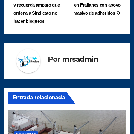
y recuerda amparo que
en Fraijanes con apoyo
de
ordena a Sindicato no
masivo de adheridos
entradas
hacer bloqueos
Por
mrsadmin
Entrada relacionada
NACIONALES