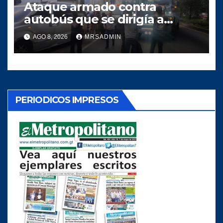
Ataque armado contra
autobús que se dirigía a
Quiché deja dos heridos
AGO 8, 2026
MRSADMIN
PERIODICOS IMPRESOS