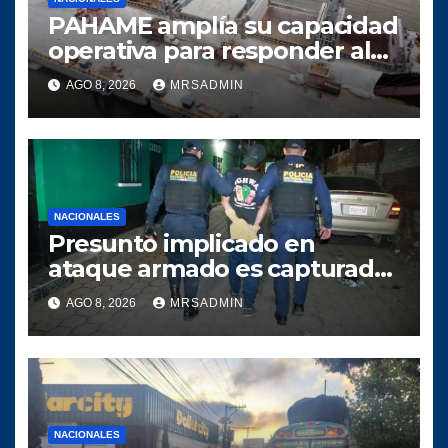
PAHAME amplía su capacidad
operativa para responder al
crecimiento del comercio
AGO 8, 2026
MRSADMIN
marítimo
NACIONALES
Presunto implicado en
ataque armado es capturado
tras persecución policial en
AGO 8, 2026
MRSADMIN
Villa Nueva
NACIONALES