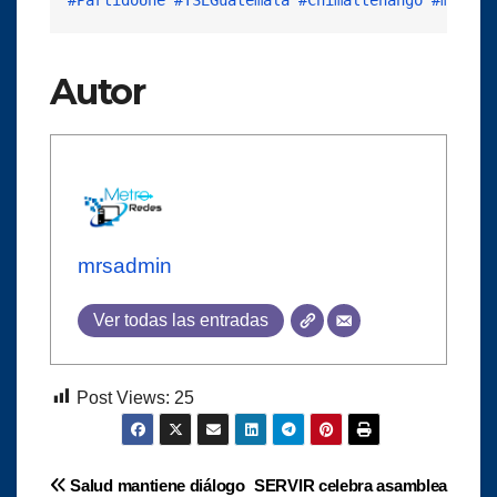
Autor
mrsadmin
Ver todas las entradas
Post Views:
25
Navegación
Salud mantiene diálogo
SERVIR celebra asamblea