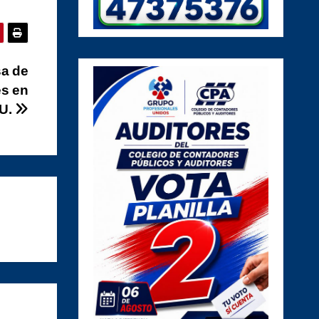
sa de
s en
U.