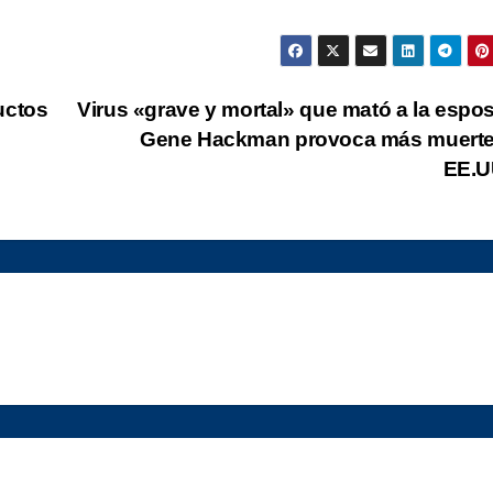
uctos
Virus «grave y mortal» que mató a la espo
Gene Hackman provoca más muerte
EE.U