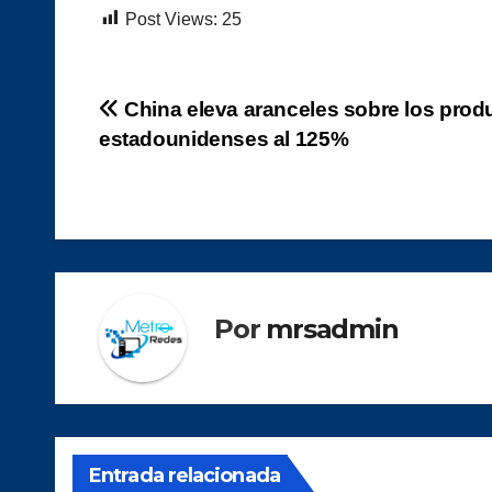
Post Views:
25
Navegación
China eleva aranceles sobre los prod
estadounidenses al 125%
de
entradas
Por
mrsadmin
Entrada relacionada