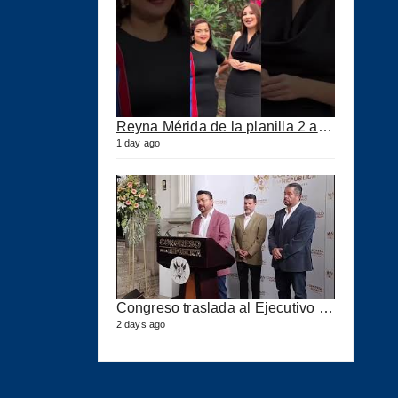
Reyna Mérida de la planilla 2 agradeció a los CPA por su confianza
1 day ago
Congreso traslada al Ejecutivo las reformas a la Ley del IUSI tras firma del Decreto 18-2026
2 days ago