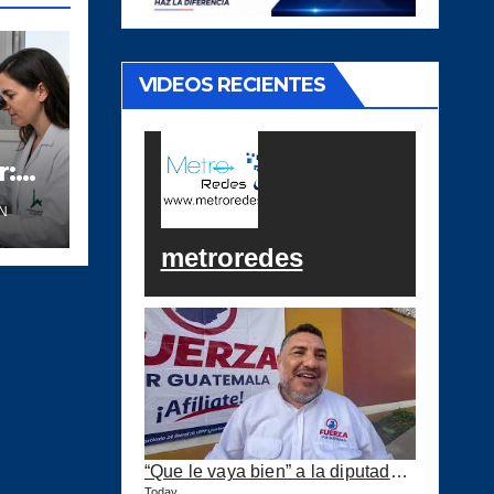
VIDEOS RECIENTES
:
N
iral
metroredes
“Que le vaya bien” a la diputada Jovel…
Today