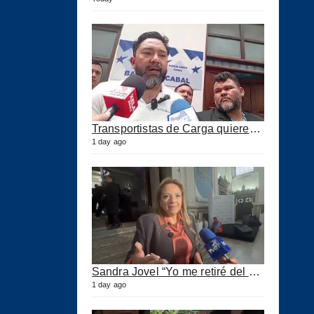
Transportistas de Carga quieren Precio Tope a los combustibles
1 day ago
Sandra Jovel “Yo me retiré del Partido Fuerza”
1 day ago