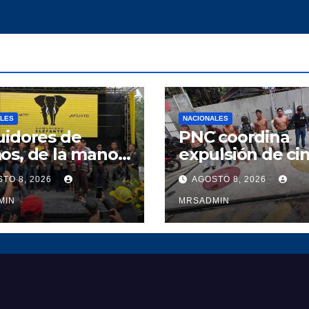
ALES
NACIONALES
uidores de
PNC coordina
os, de la mano
expulsión de ci
diputado Polo
presuntos mare
TO 8, 2026
AGOSTO 8, 2026
zar, fortalecen a
salvadoreños
unidad
MIN
MRSADMIN
ante en Alta
apaz