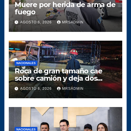
Muere por herida de arma de
fuego
AGOSTO 6, 2026
MRSADMIN
NACIONALES
Roca de gran tamaño cae
sobre camión y deja dos
heridos en ruta al Atlántico
AGOSTO 6, 2026
MRSADMIN
NACIONALES