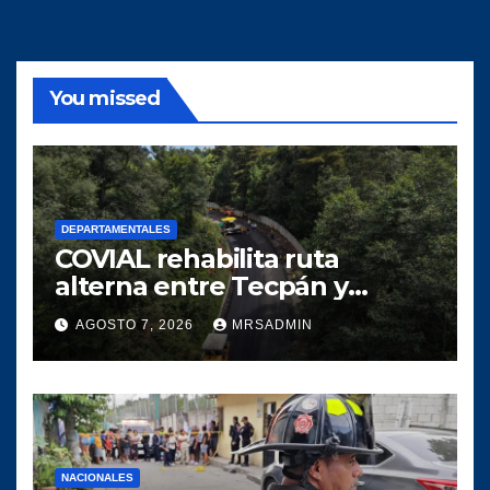
You missed
DEPARTAMENTALES
COVIAL rehabilita ruta
alterna entre Tecpán y
Quiché para optimizar la
AGOSTO 7, 2026
MRSADMIN
circulación vial
NACIONALES