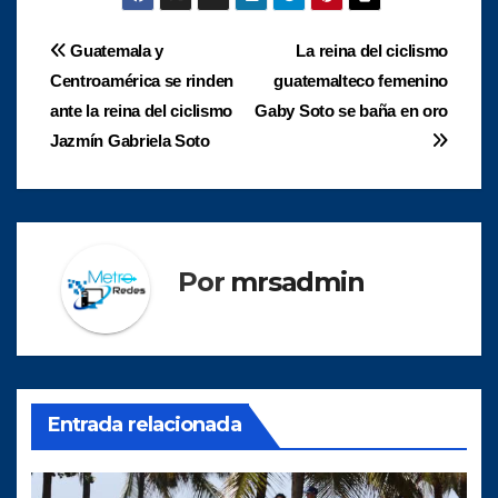
Navegación
Guatemala y
La reina del ciclismo
Centroamérica se rinden
guatemalteco femenino
de
ante la reina del ciclismo
Gaby Soto se baña en oro
entradas
Jazmín Gabriela Soto
Por
mrsadmin
Entrada relacionada