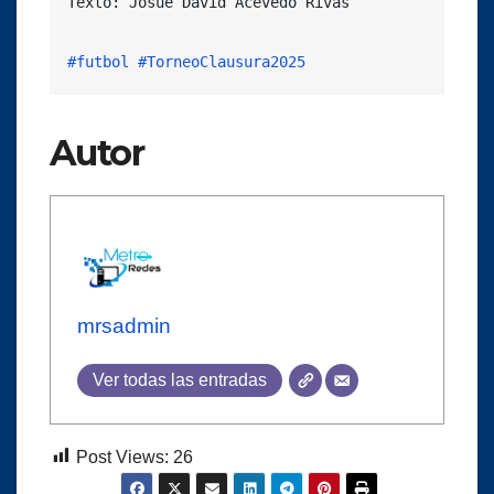
Texto: Josué David Acevedo Rivas

#futbol
#TorneoClausura2025
Autor
mrsadmin
Ver todas las entradas
Post Views:
26