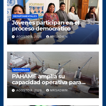
DEPARTAMENTALES
Jóvenes participan en el
proceso democrático
AGOSTO 8, 2026
MRSADMIN
NACIONALES
PAHAME amplía su
capacidad operativa para
responder al crecimiento del
AGOSTO 8, 2026
MRSADMIN
comercio marítimo