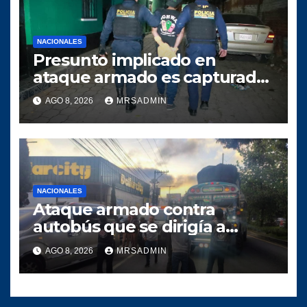
NACIONALES
Presunto implicado en
ataque armado es capturado
tras persecución policial en
AGO 8, 2026
MRSADMIN
Villa Nueva
NACIONALES
Ataque armado contra
autobús que se dirigía a
Quiché deja dos heridos
AGO 8, 2026
MRSADMIN