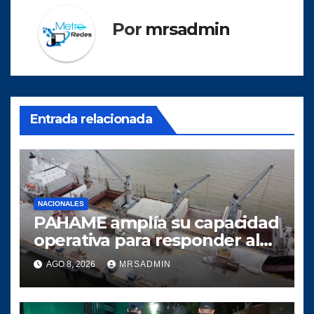
Por
mrsadmin
Entrada relacionada
NACIONALES
PAHAME amplía su capacidad
operativa para responder al
crecimiento del comercio
AGO 8, 2026
MRSADMIN
marítimo