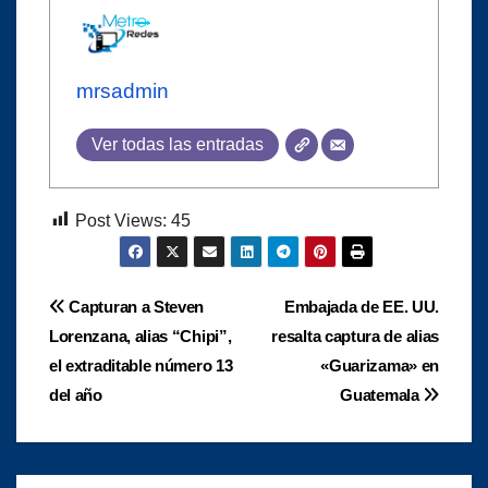
mrsadmin
Ver todas las entradas
Post Views:
45
Navegación
Capturan a Steven
Embajada de EE. UU.
Lorenzana, alias “Chipi”,
resalta captura de alias
de
el extraditable número 13
«Guarizama» en
entradas
del año
Guatemala