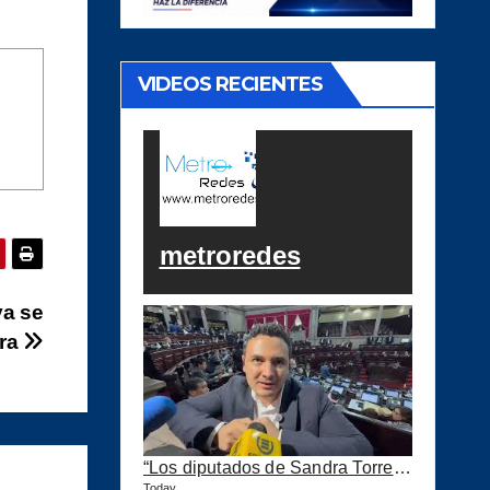
VIDEOS RECIENTES
metroredes
ya se
ara
“Los diputados de Sandra Torres lo que quieren es extorsionar” expresa Samuel Pérez
Today