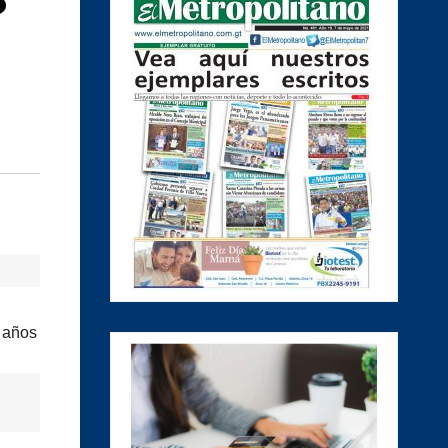
6
s años