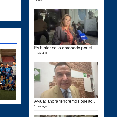
Es histórico lo aprobado por el Congreso ahora se podrán construir puertos privados
1 day ago
N
e el
Ayala: ahora tendremos puertos eficientes y seguros con esta ley aprobada
s
1 day ago
a