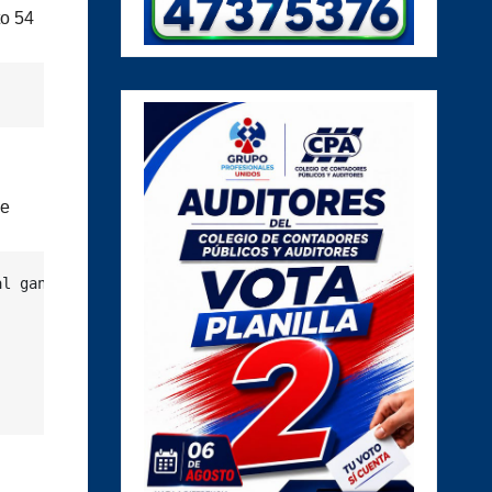
to 54
ue
l ganador de la eliminatoria entre Bayern Múnich e Inter