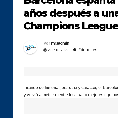
Barcelona espanta 
años después a una
Champions Leagu
Por
mrsadmin
#deportes
ABR 16, 2025
Tirando de historia, jerarquía y carácter, el Barc
y volvió a meterse entre los cuatro mejores equi