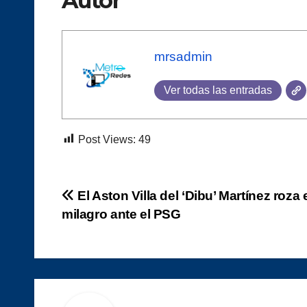
Autor
mrsadmin
Ver todas las entradas
Post Views:
49
Navegación
El Aston Villa del ‘Dibu’ Martínez roza 
milagro ante el PSG
de
entradas