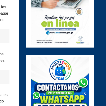
 las
pagar
one
os,
res
cales.
ndo