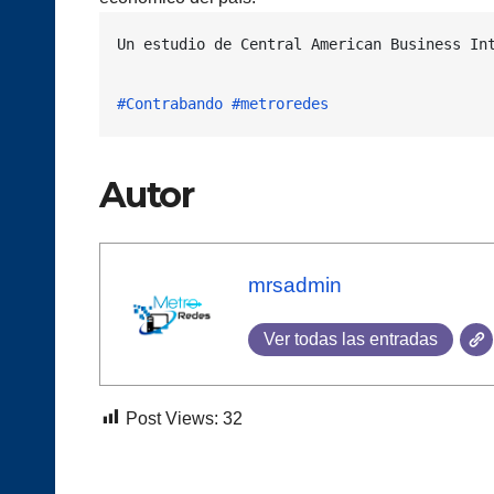
Un estudio de Central American Business In
#Contrabando
#metroredes
Autor
mrsadmin
Ver todas las entradas
Post Views:
32