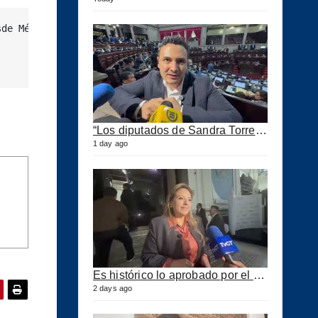
de México representa un valor de mercancías total entre 
“Los diputados de Sandra Torres lo que quieren es extorsionar” expresa Samuel Pérez
1 day ago
Es histórico lo aprobado por el Congreso ahora se podrán construir puertos privados
2 days ago