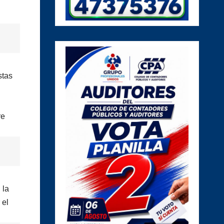
stas
re
 la
 el