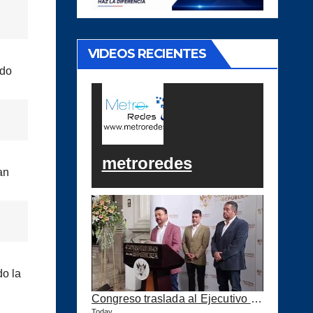
VIDEOS RECIENTES
ado
metroredes
an
do la
Congreso traslada al Ejecutivo las reformas a la Ley del IUSI tras firma del Decreto 18-2026
Today