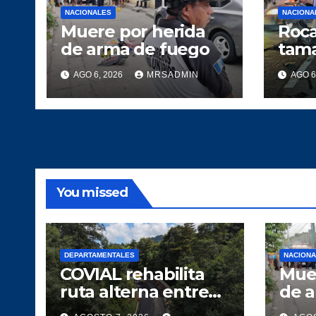
NACIONALES
NACIONA
Muere por herida
Roca
de arma de fuego
tama
cami
AGO 6, 2026
MRSADMIN
AGO 6
heri
Atlá
You missed
DEPARTAMENTALES
NACION
COVIAL rehabilita
Muer
ruta alterna entre
de 
Tecpán y Quiché