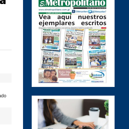
a
ado