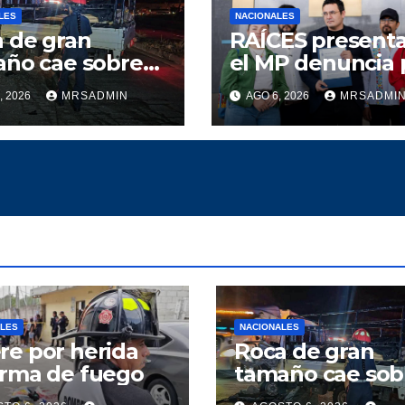
LES
NACIONALES
 de gran
RAÍCES present
ño cae sobre
el MP denuncia 
ón y deja dos
especulación en
, 2026
MRSADMIN
AGO 6, 2026
MRSADMI
dos en ruta al
precios de
ntico
combustible
ALES
NACIONALES
e por herida
Roca de gran
arma de fuego
tamaño cae sob
camión y deja d