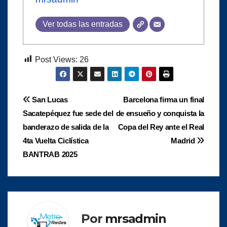
Ver todas las entradas
Post Views:
26
Navegación
San Lucas
Barcelona firma un final
Sacatepéquez fue sede del
de ensueño y conquista la
de
banderazo de salida de la
Copa del Rey ante el Real
entradas
4ta Vuelta Ciclística
Madrid
BANTRAB 2025
Por
mrsadmin