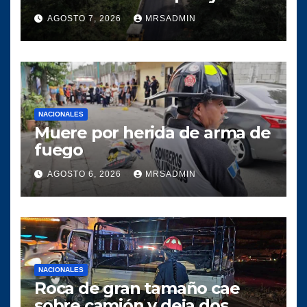
Quiché para optimizar la
AGOSTO 7, 2026
MRSADMIN
circulación vial
NACIONALES
Muere por herida de arma de
fuego
AGOSTO 6, 2026
MRSADMIN
NACIONALES
Roca de gran tamaño cae
sobre camión y deja dos