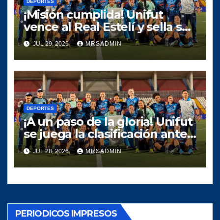
DEPORTES
¡Misión cumplida! Unifut
vence al Real Estelí y sella se
clasifica a la final de la UNCAF
JUL 29, 2026
MRSADMIN
DEPORTES
¡A un paso de la gloria! Unifut
se juega la clasificación ante
el Real Estelí en la Copa
JUL 28, 2026
MRSADMIN
Interclubes UNCAF Femenina
PERIODICOS IMPRESOS