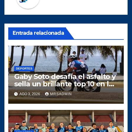
Entrada relacionada
DEPORTES
Gaby Soto desafía el asfalto y
sella un brillante top 10 en la
prueba de ruta Santo
AGO 3, 2026
MRSADMIN
Domingo