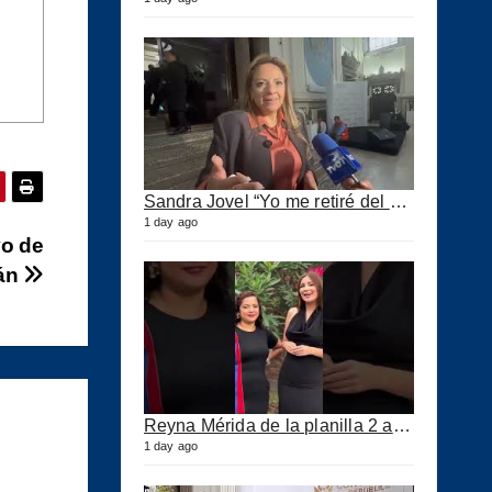
Sandra Jovel “Yo me retiré del Partido Fuerza”
1 day ago
vo de
lán
Reyna Mérida de la planilla 2 agradeció a los CPA por su confianza
1 day ago