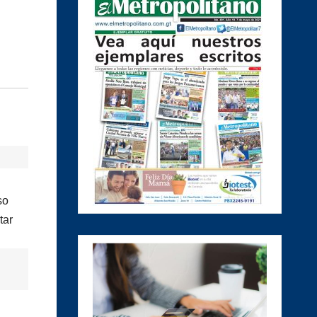
so
tar