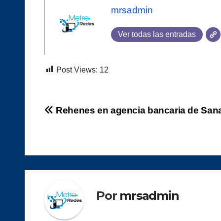
mrsadmin
Ver todas las entradas
Post Views:
12
Navegación
Rehenes en agencia bancaria de Sana
de
entradas
Por
mrsadmin