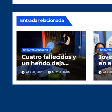
Entrada relacionada
DEPARTAMENTALES
DEPARTA
Cuatro fallecidos y
Jóve
un herido deja
en e
ataque armado en
demo
AGO 8, 2026
MRSADMIN
AGO 8
La Gomera,
Escuintla