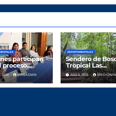
MENTALES
DEPARTAMENTALES
nes participan
Sendero de Bos
l proceso
Tropical Las
crático
Escobas un
, 2026
MRSADMIN
AGO 8, 2026
MRSADMI
pedacito de tes
Guatemalteco