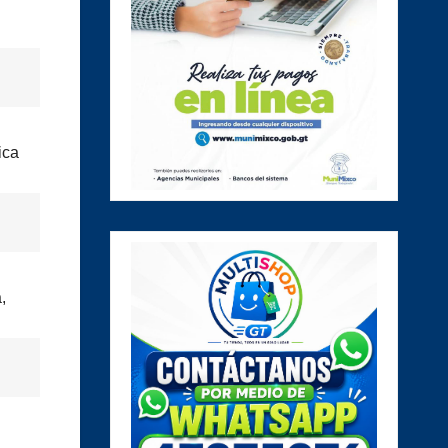
ica
,