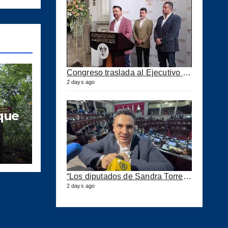
Congreso traslada al Ejecutivo las reformas a la Ley del IUSI tras firma del Decreto 18-2026
2 days ago
que
N
oro
“Los diputados de Sandra Torres lo que quieren es extorsionar” expresa Samuel Pérez
2 days ago