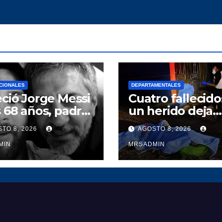
CIONALES
DEPARTAMENTALES
eció Jorge Messi
Cuatro fallecido
s 68 años, padre
un herido deja
lar de Lionel
ataque armado
TO 8, 2026
AGOSTO 8, 2026
si
La Gomera,
MIN
Escuintla
MRSADMIN