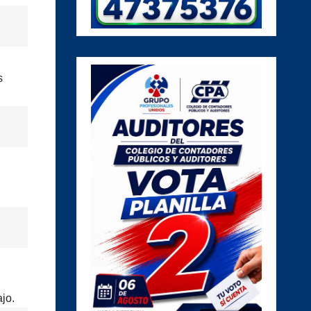
s
jo.