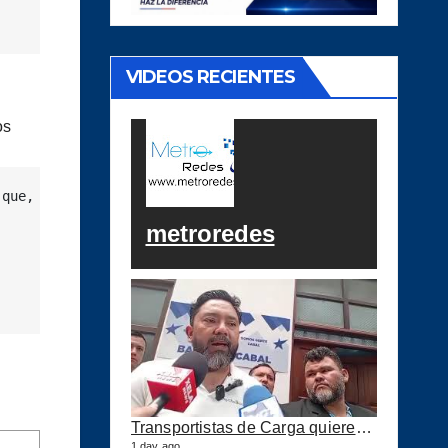
VIDEOS RECIENTES
os
que, pese a ser el mayor productor de agua del país, afr
metroredes
Transportistas de Carga quieren Precio Tope a los combustibles
1 day ago