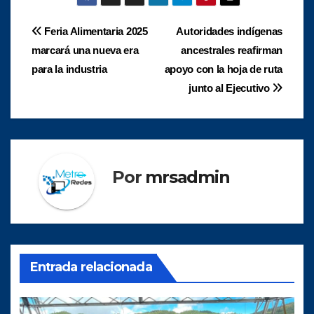
Navegación
Feria Alimentaria 2025
Autoridades indígenas
marcará una nueva era
ancestrales reafirman
de
para la industria
apoyo con la hoja de ruta
entradas
junto al Ejecutivo
Por
mrsadmin
Entrada relacionada