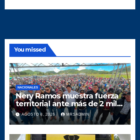
You missed
NACIONALES
Nery Ramos muestra fuerza
territorial ante más de 2 mil
personas en Huehuetenango
AGOSTO 8, 2026
MRSADMIN