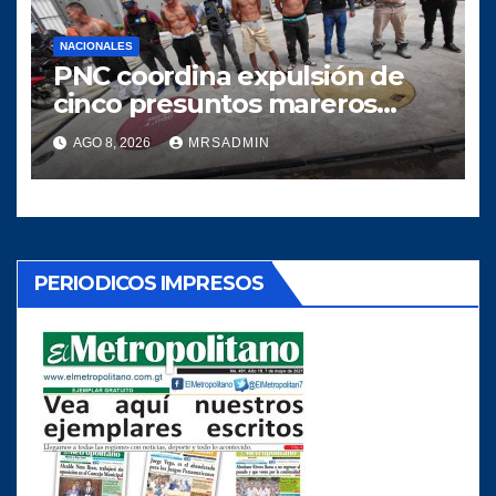
NACIONALES
PNC coordina expulsión de
cinco presuntos mareros
salvadoreños
AGO 8, 2026
MRSADMIN
PERIODICOS IMPRESOS