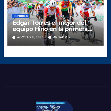
DEPORTES
Edgar Torres el mejor del
equipo Hino en la primera
etapa de la Vuelta a
AGOSTO 8, 2026
MRSADMIN
Colombia 2026