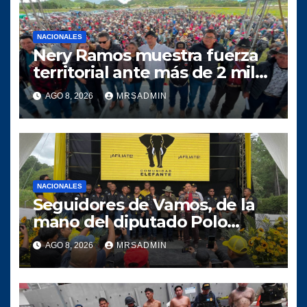
NACIONALES
Nery Ramos muestra fuerza
territorial ante más de 2 mil
personas en Huehuetenango
AGO 8, 2026
MRSADMIN
NACIONALES
Seguidores de Vamos, de la
mano del diputado Polo
Salazar, fortalecen a
AGO 8, 2026
MRSADMIN
Comunidad Elefante en Alta
Verapaz