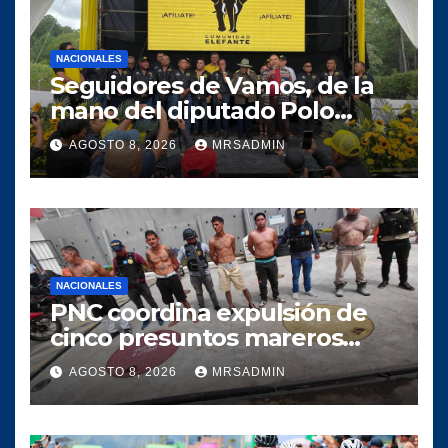
NACIONALES
Seguidores de Vamos, de la
mano del diputado Polo
Salazar, fortalecen a
AGOSTO 8, 2026
MRSADMIN
Comunidad Elefante en Alta
Verapaz
NACIONALES
PNC coordina expulsión de
cinco presuntos mareros
salvadoreños
AGOSTO 8, 2026
MRSADMIN