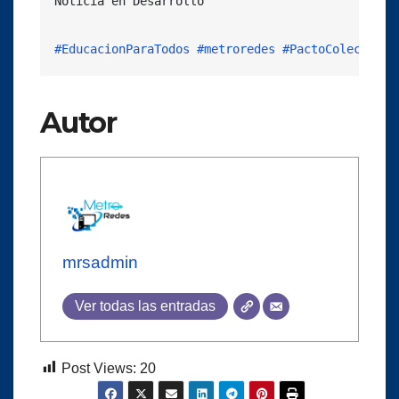
Noticia en Desarrollo

#EducacionParaTodos
#metroredes
#PactoColectivo
Autor
mrsadmin
Ver todas las entradas
Post Views:
20