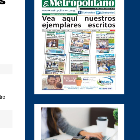
s
tro