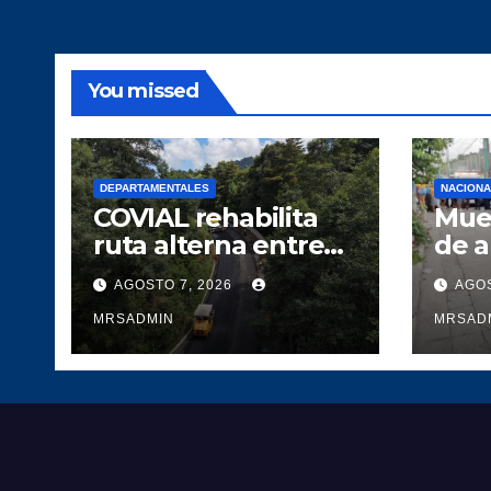
You missed
DEPARTAMENTALES
NACION
COVIAL rehabilita
Muer
ruta alterna entre
de 
Tecpán y Quiché
AGOSTO 7, 2026
AGOS
para optimizar la
circulación vial
MRSADMIN
MRSAD