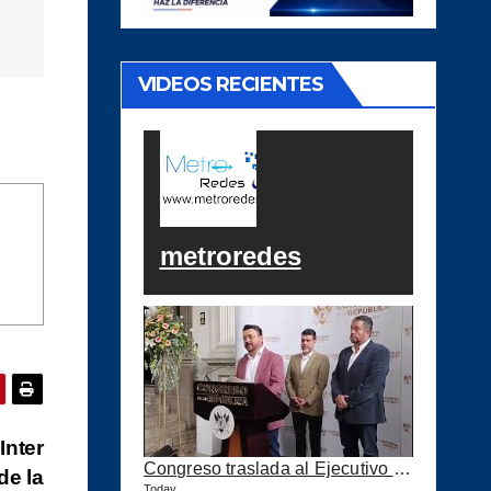
VIDEOS RECIENTES
metroredes
Inter
Congreso traslada al Ejecutivo las reformas a la Ley del IUSI tras firma del Decreto 18-2026
de la
Today