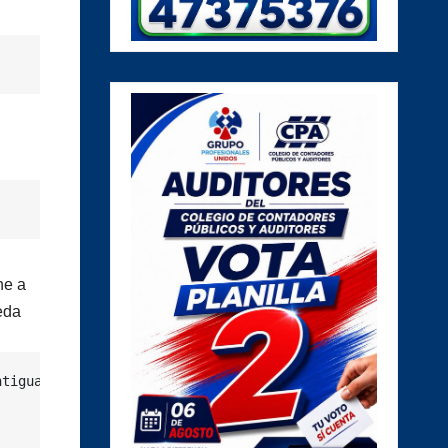
ne a
eda
tigua tendrá la ventaja de jugar en casa con un marcador