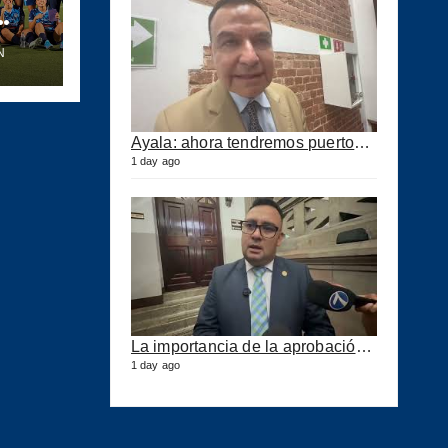
N
e el
s
a
Ayala: ahora tendremos puertos eficientes y seguros con esta ley aprobada
1 day ago
La importancia de la aprobación de la ley de puertos
1 day ago