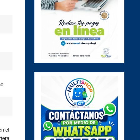
mo.
en el
rtera