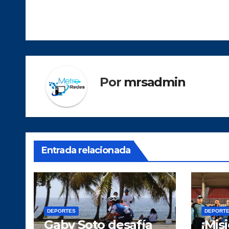
de
entradas
Por
mrsadmin
Entrada relacionada
DEPORTES
DEPORT
Gaby Soto desafía
¡Mis