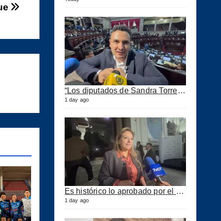
ue
“Los diputados de Sandra Torres lo que quieren es extorsionar” expresa Samuel Pérez
1 day ago
Es histórico lo aprobado por el Congreso ahora se podrán construir puertos privados
1 day ago