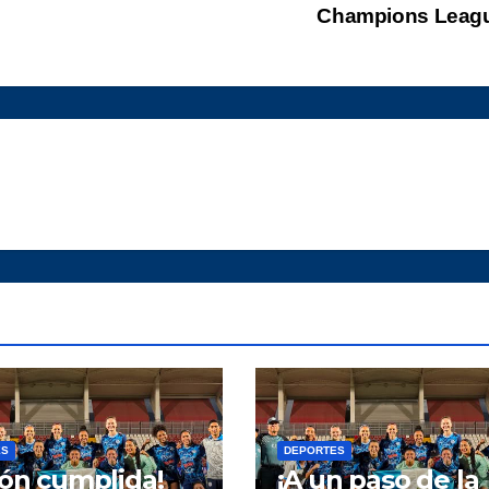
Champions Leag
ES
DEPORTES
ión cumplida!
¡A un paso de la