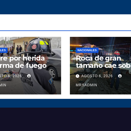
ALES
NACIONALES
e por herida
Roca de gran
arma de fuego
tamaño cae sob
camión y deja d
TO 6, 2026
AGOSTO 6, 2026
heridos en ruta 
MIN
Atlántico
MRSADMIN