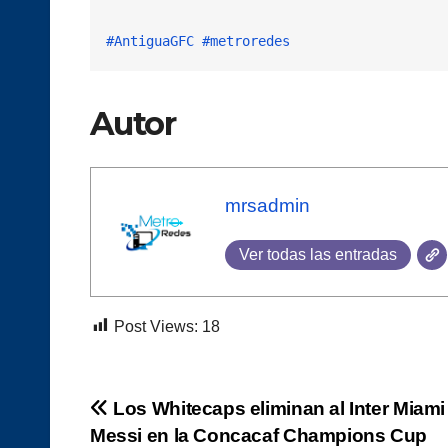
#AntiguaGFC
#metroredes
Autor
mrsadmin
Ver todas las entradas
Post Views:
18
Navegación
Los Whitecaps eliminan al Inter Miami
Messi en la Concacaf Champions Cup