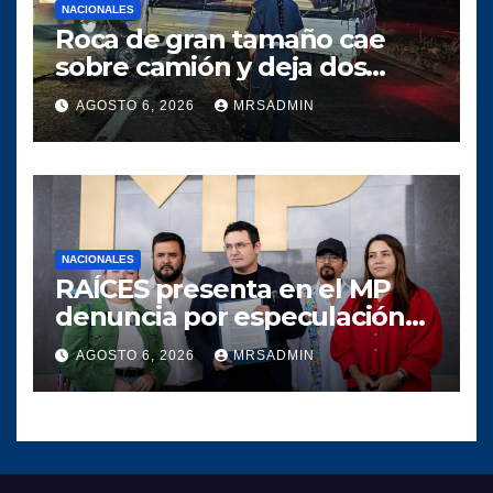
NACIONALES
Roca de gran tamaño cae
sobre camión y deja dos
heridos en ruta al Atlántico
AGOSTO 6, 2026
MRSADMIN
NACIONALES
RAÍCES presenta en el MP
denuncia por especulación
en los precios de
AGOSTO 6, 2026
MRSADMIN
combustible