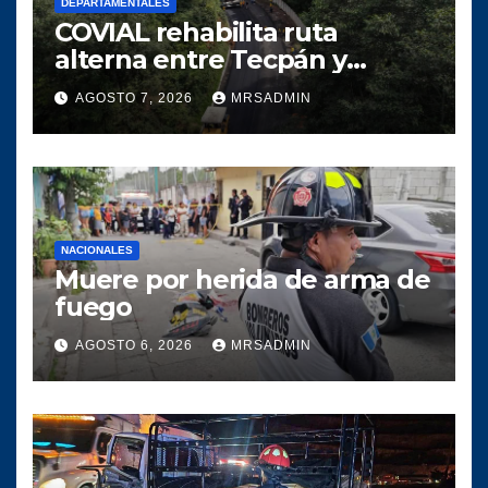
DEPARTAMENTALES
COVIAL rehabilita ruta
alterna entre Tecpán y
Quiché para optimizar la
AGOSTO 7, 2026
MRSADMIN
circulación vial
NACIONALES
Muere por herida de arma de
fuego
AGOSTO 6, 2026
MRSADMIN