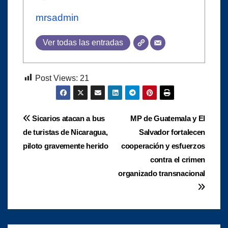
mrsadmin
Ver todas las entradas
Post Views:
21
Navegación
Sicarios atacan a bus
MP de Guatemala y El
de turistas de Nicaragua,
Salvador fortalecen
de
piloto gravemente herido
cooperación y esfuerzos
entradas
contra el crimen
organizado transnacional