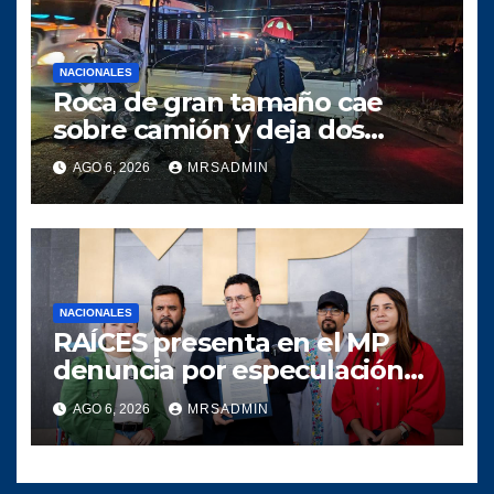
NACIONALES
Roca de gran tamaño cae
sobre camión y deja dos
heridos en ruta al Atlántico
AGO 6, 2026
MRSADMIN
NACIONALES
RAÍCES presenta en el MP
denuncia por especulación
en los precios de combustible
AGO 6, 2026
MRSADMIN