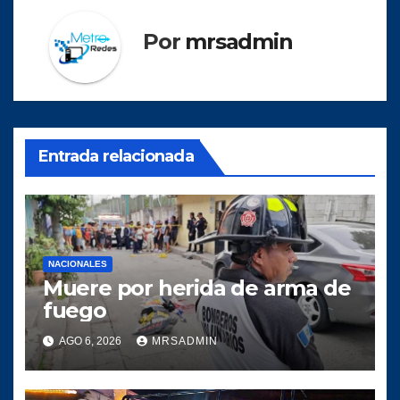
Por
mrsadmin
Entrada relacionada
NACIONALES
Muere por herida de arma de
fuego
AGO 6, 2026
MRSADMIN