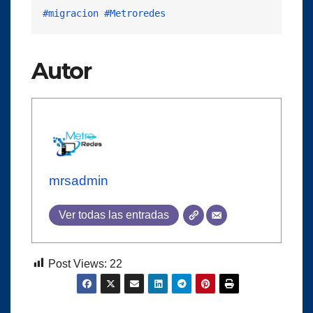
#migracion
#Metroredes
Autor
mrsadmin
Ver todas las entradas
Post Views:
22