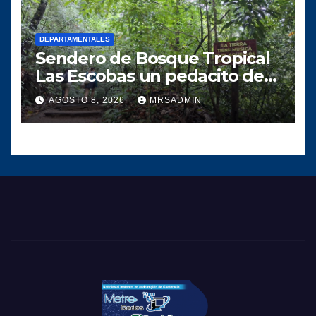
DEPARTAMENTALES
Sendero de Bosque Tropical
Las Escobas un pedacito de
tesoro Guatemalteco
AGOSTO 8, 2026
MRSADMIN