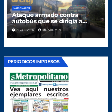
NACIONALES
Ataque armado contra
autobús que se dirigía a
Quiché deja dos heridos
AGO 8, 2026
MRSADMIN
PERIODICOS IMPRESOS