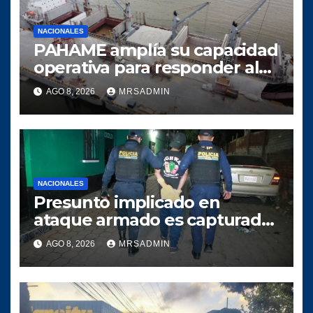
NACIONALES
PAHAME amplía su capacidad
operativa para responder al
crecimiento del comercio
AGO 8, 2026
MRSADMIN
marítimo
NACIONALES
Presunto implicado en
ataque armado es capturado
tras persecución policial en
AGO 8, 2026
MRSADMIN
Villa Nueva