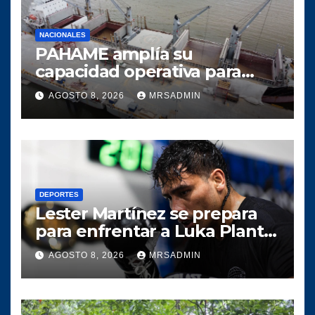
NACIONALES
PAHAME amplía su
capacidad operativa para
responder al crecimiento del
AGOSTO 8, 2026
MRSADMIN
comercio marítimo
DEPORTES
Lester Martínez se prepara
para enfrentar a Luka Plantić
y defender el título mundial
AGOSTO 8, 2026
MRSADMIN
interino para Guatemala