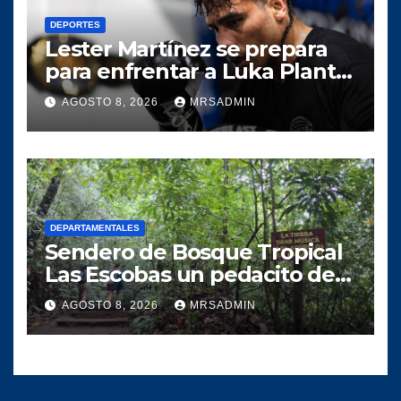
DEPORTES
Lester Martínez se prepara
para enfrentar a Luka Plantić
y defender el título mundial
AGOSTO 8, 2026
MRSADMIN
interino para Guatemala
DEPARTAMENTALES
Sendero de Bosque Tropical
Las Escobas un pedacito de
tesoro Guatemalteco
AGOSTO 8, 2026
MRSADMIN