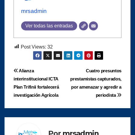
mrsadmin
Ver todas las entradas
Post Views:
32
Navegación
Alianza
Cuatro presuntos
interinstitucional ICTA
prestamistas capturados,
de
Plan Trifinii fortalecerá
por amenazar y agredir a
entradas
investigación Agrícola
periodista
Por
mrsadmin