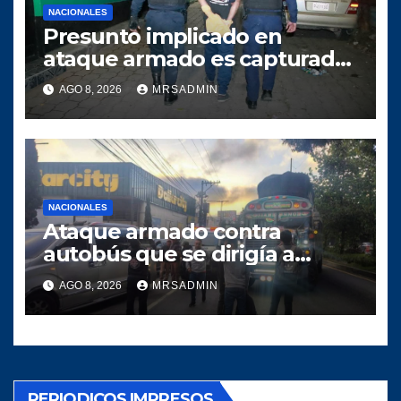
NACIONALES
Presunto implicado en
ataque armado es capturado
tras persecución policial en
AGO 8, 2026
MRSADMIN
Villa Nueva
NACIONALES
Ataque armado contra
autobús que se dirigía a
Quiché deja dos heridos
AGO 8, 2026
MRSADMIN
PERIODICOS IMPRESOS