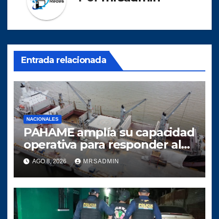
Entrada relacionada
NACIONALES
PAHAME amplía su capacidad
operativa para responder al
crecimiento del comercio
AGO 8, 2026
MRSADMIN
marítimo