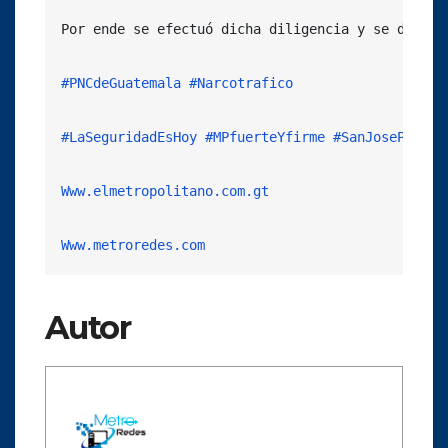
Por ende se efectuó dicha diligencia y se desart
#PNCdeGuatemala
#Narcotrafico
#LaSeguridadEsHoy
#MPfuerteYfirme
#SanJosePinula
Www.elmetropolitano.com.gt
Www.metroredes.com
Autor