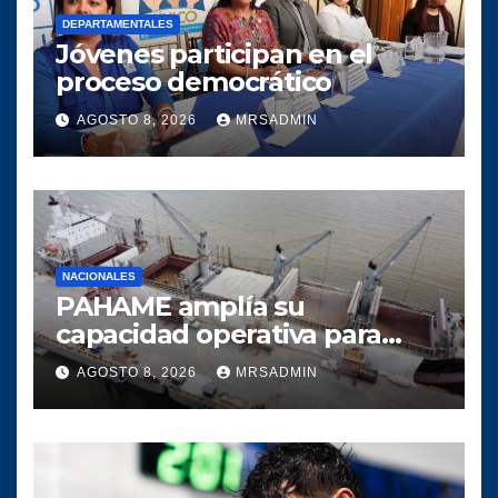
DEPARTAMENTALES
Jóvenes participan en el
proceso democrático
AGOSTO 8, 2026
MRSADMIN
NACIONALES
PAHAME amplía su
capacidad operativa para
responder al crecimiento del
AGOSTO 8, 2026
MRSADMIN
comercio marítimo