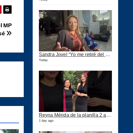
el MP
osé
Sandra Jovel “Yo me retiré del Partido Fuerza”
Today
Reyna Mérida de la planilla 2 agradeció a los CPA por su confianza
1 day ago