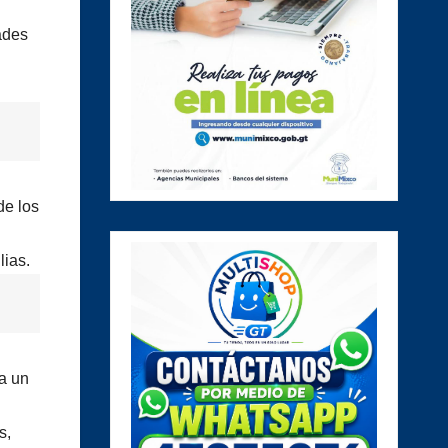
ades
de los
lias.
a un
s,