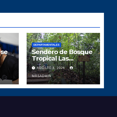
DEPARTAMENTALES
 se
Sendero de Bosque
Tropical Las
a
Escobas un
AGOSTO 8, 2026
der
pedacito de tesoro
l
Guatemalteco
MRSADMIN