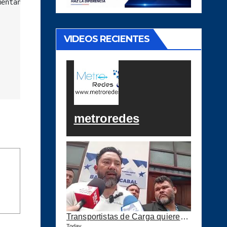
entando las inversiones en eficiencia energética y energ
VIDEOS RECIENTES
metroredes
Transportistas de Carga quieren Precio Tope a los combustibles
Today