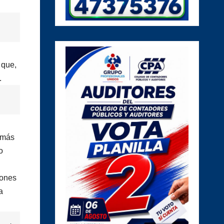
 que,
.
o más
o
iones
a