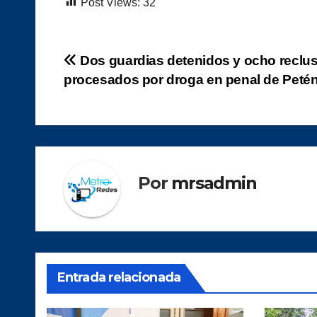
Post Views:
32
Navegación
Dos guardias detenidos y ocho reclu
procesados por droga en penal de Peté
de
entradas
Por
mrsadmin
Entrada relacionada