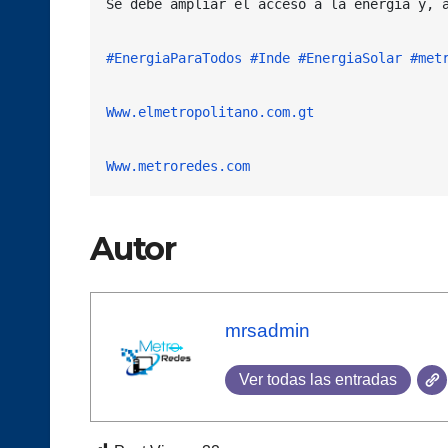
Se debe ampliar el acceso a la energía y, 
#EnergiaParaTodos
#Inde
#EnergiaSolar
#met
Www.elmetropolitano.com.gt
Www.metroredes.com
Autor
mrsadmin
Ver todas las entradas