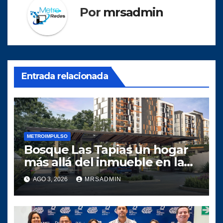
Por
mrsadmin
Entrada relacionada
METROIMPULSO
Bosque Las Tapias un hogar
más allá del inmueble en la
zona 18 capitalina
AGO 3, 2026
MRSADMIN