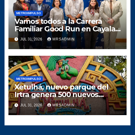
METROIMPULSO
Vamos todos a la Carrera
Familiar Good Run en Cayala
y ayudemos a las niñas de La
JUL 31, 2026
MRSADMIN
Fragua, Zacapa
METROIMPULSO
Xetulhá, nuevo parque del
Irtra genera 500 nuevos
empleos
JUL 31, 2026
MRSADMIN