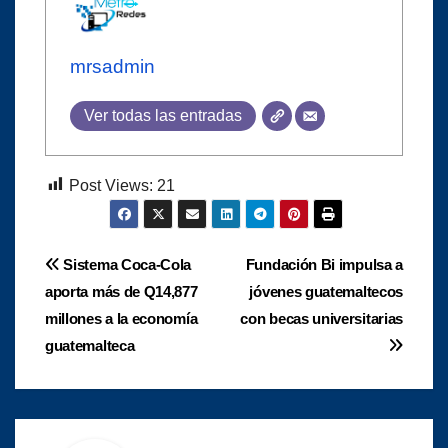
mrsadmin
Ver todas las entradas
Post Views:
21
Navegación
Sistema Coca-Cola
Fundación Bi impulsa a
aporta más de Q14,877
jóvenes guatemaltecos
de
millones a la economía
con becas universitarias
entradas
guatemalteca