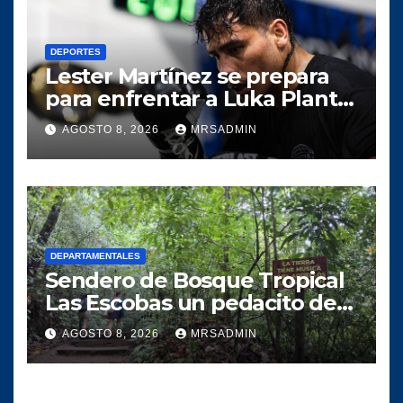
DEPORTES
Lester Martínez se prepara
para enfrentar a Luka Plantić
y defender el título mundial
AGOSTO 8, 2026
MRSADMIN
interino para Guatemala
DEPARTAMENTALES
Sendero de Bosque Tropical
Las Escobas un pedacito de
tesoro Guatemalteco
AGOSTO 8, 2026
MRSADMIN