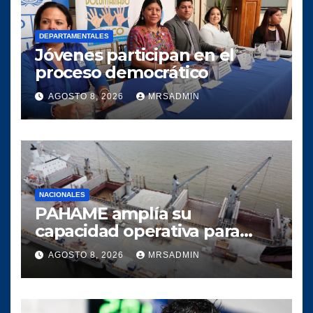
DEPARTAMENTALES
Jóvenes participan en el
proceso democrático
AGOSTO 8, 2026
MRSADMIN
NACIONALES
PAHAME amplía su
capacidad operativa para
responder al crecimiento del
AGOSTO 8, 2026
MRSADMIN
comercio marítimo