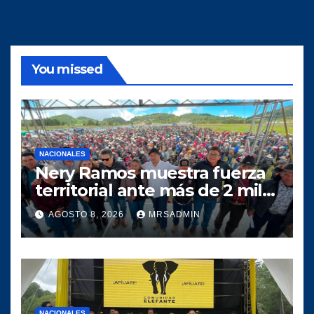
You missed
NACIONALES
Nery Ramos muestra fuerza
territorial ante más de 2 mil
personas en Huehuetenango
AGOSTO 8, 2026
MRSADMIN
NACIONALES