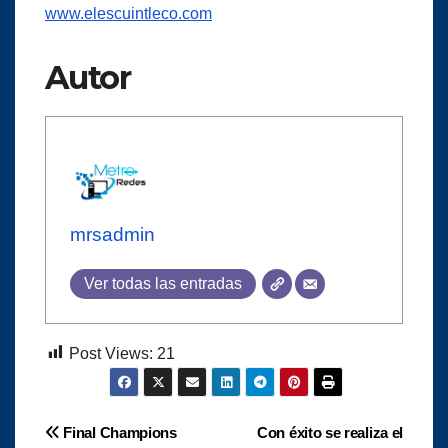
www.elescuintleco.com
Autor
mrsadmin
Ver todas las entradas
Post Views:
21
Navegación
Final Champions
Con éxito se realiza el