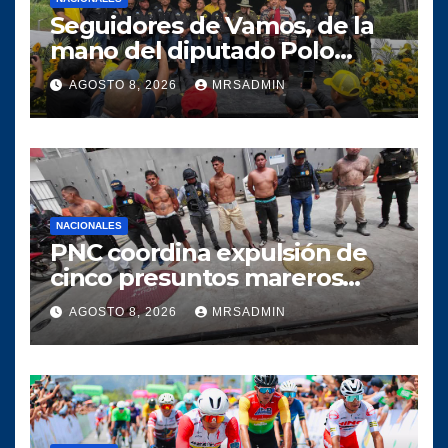
Seguidores de Vamos, de la
mano del diputado Polo
Salazar, fortalecen a
AGOSTO 8, 2026
MRSADMIN
Comunidad Elefante en Alta
Verapaz
NACIONALES
PNC coordina expulsión de
cinco presuntos mareros
salvadoreños
AGOSTO 8, 2026
MRSADMIN