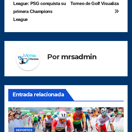
League: PSG conquista su
Torneo de Golf Visualiza
de
primera Champions
entradas
League
Por
mrsadmin
Entrada relacionada
DEPORTES