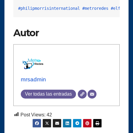
#philipmorrisinternational
#metroredes
#elfinanc
Autor
mrsadmin
Ver todas las entradas
Post Views:
42