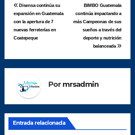
Navegación
Disensa continúa su
BIMBO Guatemala
expansión en Guatemala
continúa impactando a
de
con la apertura de 7
más Campeonas de sus
entradas
nuevas ferreterías en
sueños a través del
Coatepeque
deporte y nutrición
balanceada
Por
mrsadmin
Entrada relacionada