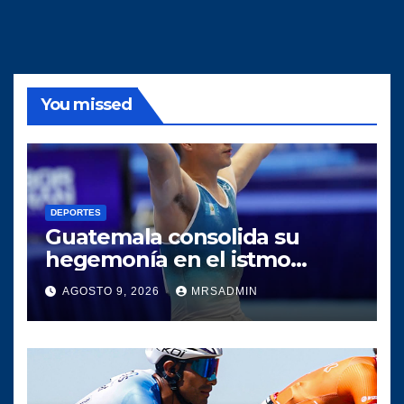
You missed
DEPORTES
Guatemala consolida su
hegemonía en el istmo
centroamericano tras una
AGOSTO 9, 2026
MRSADMIN
histórica participación en los
Juegos Centroamericanos y
del Caribe 2026