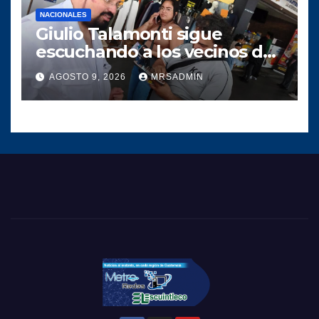
NACIONALES
Giulio Talamonti sigue
escuchando a los vecinos de
la ciudad capital
AGOSTO 9, 2026
MRSADMIN