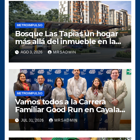
METROIMPULSO
Bosque Las Tapias un hogar
más allá del inmueble en la
zona 18 capitalina
AGO 3, 2026
MRSADMIN
METROIMPULSO
Vamos todos a la Carrera
Familiar Good Run en Cayala
y ayudemos a las niñas de La
JUL 31, 2026
MRSADMIN
Fragua, Zacapa