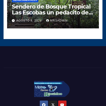
DEPARTAMENTALES
Sendero de Bosque Tropical
Las Escobas un pedacito de
tesoro Guatemalteco
AGOSTO 8, 2026
MRSADMIN