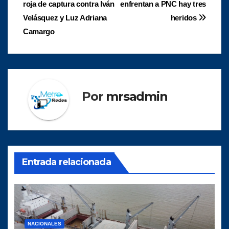
de
roja de captura contra Iván
enfrentan a PNC hay tres
entradas
Velásquez y Luz Adriana
heridos
Camargo
Por
mrsadmin
Entrada relacionada
NACIONALES