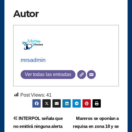
Autor
mrsadmin
Ver todas las entradas
Post Views:
41
Navegación
INTERPOL señala que
Mareros se oponían a
no emitirá ninguna alerta
requisa en zona 18 y se