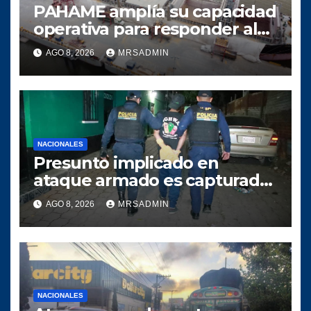
PAHAME amplía su capacidad
operativa para responder al
crecimiento del comercio
AGO 8, 2026
MRSADMIN
marítimo
NACIONALES
Presunto implicado en
ataque armado es capturado
tras persecución policial en
AGO 8, 2026
MRSADMIN
Villa Nueva
NACIONALES