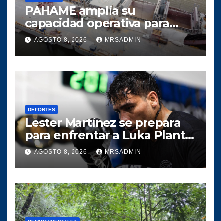
PAHAME amplía su
capacidad operativa para
responder al crecimiento del
AGOSTO 8, 2026
MRSADMIN
comercio marítimo
DEPORTES
Lester Martínez se prepara
para enfrentar a Luka Plantić
y defender el título mundial
AGOSTO 8, 2026
MRSADMIN
interino para Guatemala