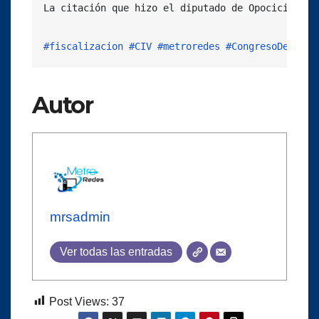
La citación que hizo el diputado de Opocicion se
#fiscalizacion
#CIV
#metroredes
#CongresoDeLaRep
Autor
mrsadmin
Ver todas las entradas
Post Views:
37