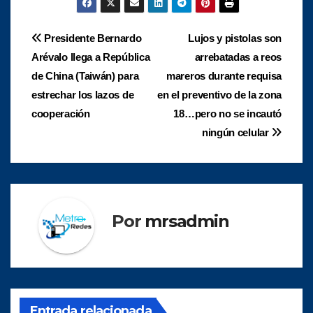
Navegación
Presidente Bernardo
Lujos y pistolas son
Arévalo llega a República
arrebatadas a reos
de
de China (Taiwán) para
mareros durante requisa
entradas
estrechar los lazos de
en el preventivo de la zona
cooperación
18…pero no se incautó
ningún celular
Por
mrsadmin
Entrada relacionada