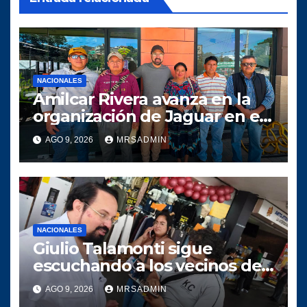
NACIONALES
Amilcar Rivera avanza en la
organización de Jaguar en el
departamento de Guatemala
AGO 9, 2026
MRSADMIN
NACIONALES
Giulio Talamonti sigue
escuchando a los vecinos de
la ciudad capital
AGO 9, 2026
MRSADMIN