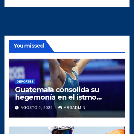
You missed
DEPORTES
Guatemala consolida su
hegemonía en el istmo
centroamericano tras una
AGOSTO 9, 2026
MRSADMIN
histórica participación en los
Juegos Centroamericanos y
del Caribe 2026