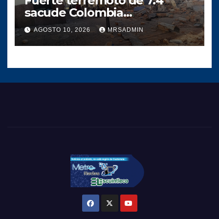
Fuerte terremoto de 7.4
sacude Colombia
provocando severos daños a
AGOSTO 10, 2026
MRSADMIN
viviendas, edificios e
infraestructura