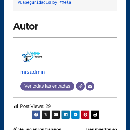
#LaSeguridadEsHoy
#Xela
Autor
mrsadmin
Ver todas las entradas
Post Views:
29
Se inician los trabajos
Tres muertos en