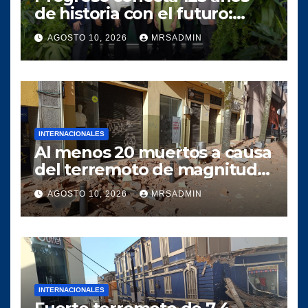
de historia con el futuro:
presenta su séptimo Reporte
AGOSTO 10, 2026
MRSADMIN
de Sostenibilidad desde la
cuna de Cementos Progreso
INTERNACIONALES
Al menos 20 muertos a causa
del terremoto de magnitud
7,4 registrado en el noroeste
AGOSTO 10, 2026
MRSADMIN
de Colombia
INTERNACIONALES