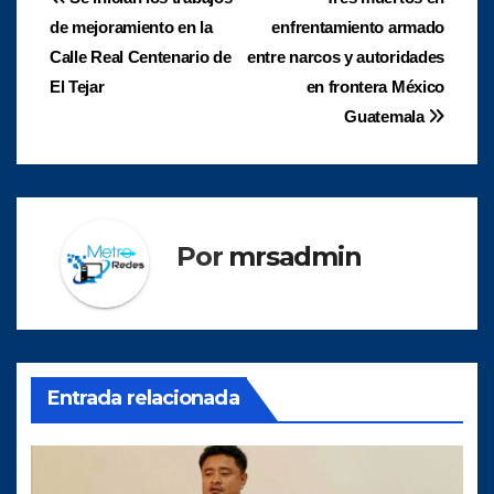
Navegación
de mejoramiento en la
enfrentamiento armado
de
Calle Real Centenario de
entre narcos y autoridades
entradas
El Tejar
en frontera México
Guatemala
Por
mrsadmin
Entrada relacionada