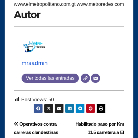
www.elmetropolitano.com.gt www.metroredes.com
Autor
mrsadmin
Ver todas las entradas
Post Views:
50
Navegación
Operativos contra
Habilitado paso por Km
carreras clandestinas
11.5 carretera a El