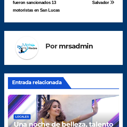
de
fueron sancionados 13
Salvador
entradas
motoristas en San Lucas
Por
mrsadmin
Entrada relacionada
LOCALES
Una noche de belleza, talento