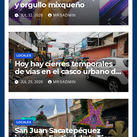
y orgullo mixqueño
JUL 31, 2026
MRSADMIN
LOCALES
Hoy hay cierres temporales
de vías en el casco urbano de
Amatitlán
JUL 25, 2026
MRSADMIN
LOCALES
San Juan Sacatepéquez