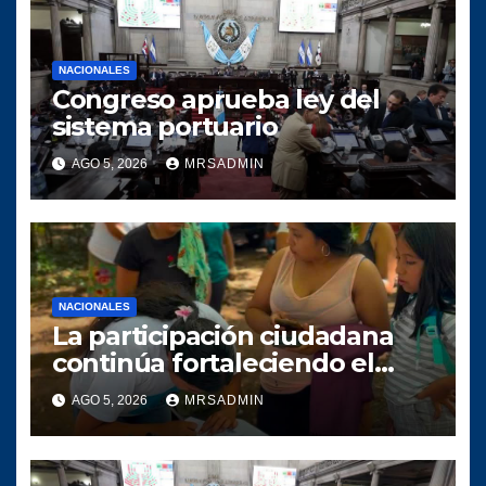
NACIONALES
Congreso aprueba ley del
sistema portuario
AGO 5, 2026
MRSADMIN
NACIONALES
La participación ciudadana
continúa fortaleciendo el
crecimiento del proyecto
AGO 5, 2026
MRSADMIN
político SERVIR en el
municipio de Villa Canales