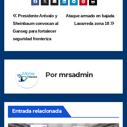
Navegación
Presidente Arévalo y
Ataque armado en bajada
Sheinbaum convocan al
Lavarreda zona 18
de
Ganseg para fortalecer
entradas
seguridad fronteriza
Por
mrsadmin
Entrada relacionada