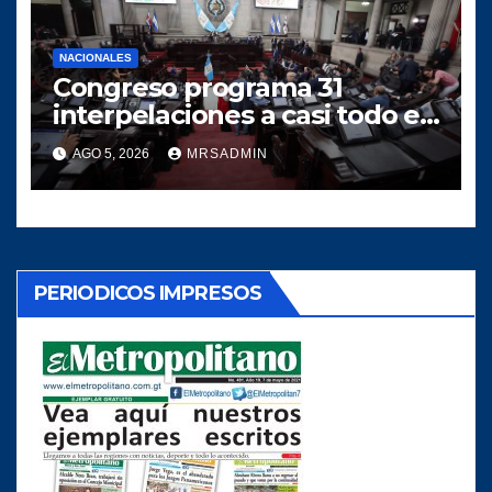
NACIONALES
Congreso programa 31
interpelaciones a casi todo el
gabinete de Bernardo
AGO 5, 2026
MRSADMIN
Arévalo entre agosto y
octubre
PERIODICOS IMPRESOS