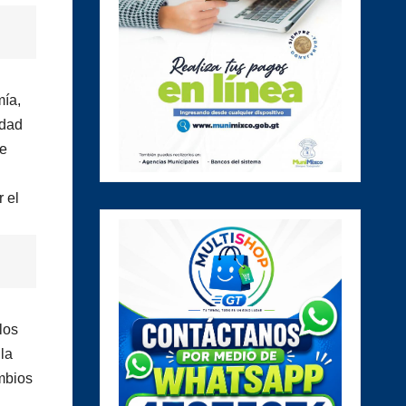
mía,
idad
ue
 el
los
la
mbios