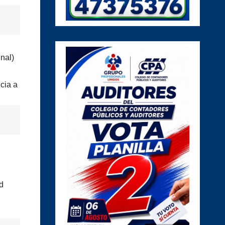
nal)
cia a
d