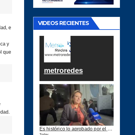
VIDEOS RECIENTES
dad, e
ica y
ol que
metroredes
e
idad.
Es histórico lo aprobado por el Congreso ahora se podrán construir puertos privados
Today