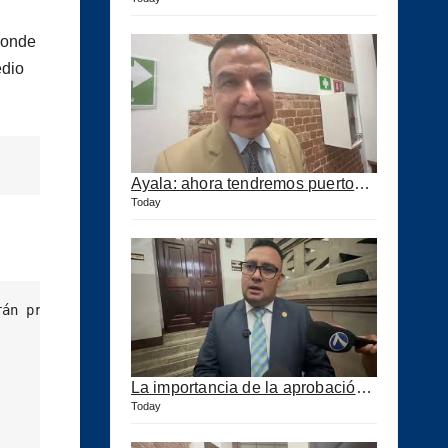
donde
edio
Ayala: ahora tendremos puertos eficientes y seguros con esta ley aprobada
Today
án presentar sus casos de éxito en cada una de las facet
La importancia de la aprobación de la ley de puertos
Today