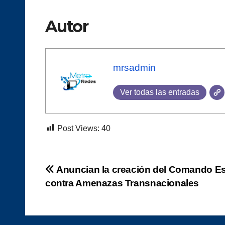
Autor
mrsadmin
Ver todas las entradas
Post Views:
40
Navegación
Anuncian la creación del Comando Es
contra Amenazas Transnacionales
de
entradas