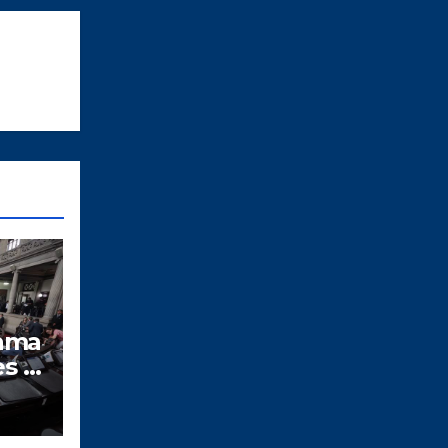
ama
es a
N
o