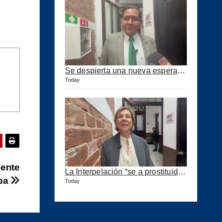
Se despierta una nueva esperanza para mejorar los puertos del país
Today
uente
La Interpelación “se a prostituido” en el Congreso expresa diputada Marroquín
apa
Today