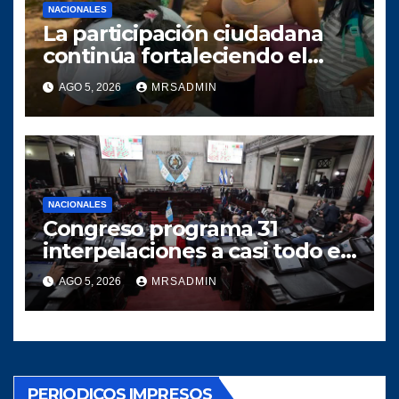
NACIONALES
La participación ciudadana
continúa fortaleciendo el
crecimiento del proyecto
AGO 5, 2026
MRSADMIN
político SERVIR en el
municipio de Villa Canales
NACIONALES
Congreso programa 31
interpelaciones a casi todo el
gabinete de Bernardo
AGO 5, 2026
MRSADMIN
Arévalo entre agosto y
octubre
PERIODICOS IMPRESOS