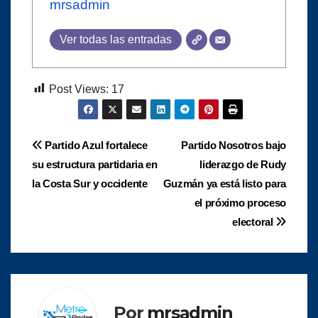
mrsadmin
Ver todas las entradas
Post Views:
17
Navegación
Partido Azul fortalece
Partido Nosotros bajo
su estructura partidaria en
liderazgo de Rudy
de
la Costa Sur y occidente
Guzmán ya está listo para
entradas
el próximo proceso
electoral
Por
mrsadmin