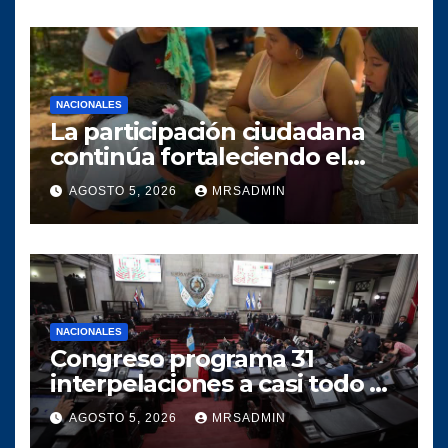
NACIONALES
La participación ciudadana
continúa fortaleciendo el
crecimiento del proyecto
AGOSTO 5, 2026
MRSADMIN
político SERVIR en el
municipio de Villa Canales
NACIONALES
Congreso programa 31
interpelaciones a casi todo el
gabinete de Bernardo
AGOSTO 5, 2026
MRSADMIN
Arévalo entre agosto y